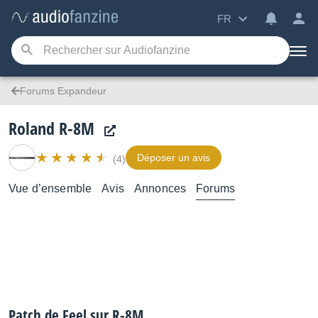
FR
Forums Expandeur
Roland R-8M
Déposer un avis
(4)
Vue d’ensemble
Avis
Annonces
Forums
Patch de Feel sur R-8M