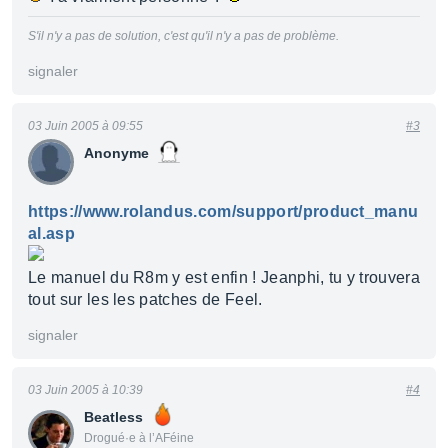
S'il n'y a pas de solution, c'est qu'il n'y a pas de problème.
signaler
03 Juin 2005 à 09:55
#3
Anonyme
https://www.rolandus.com/support/product_manu
al.asp
Le manuel du R8m y est enfin ! Jeanphi, tu y trouvera
tout sur les les patches de Feel.
signaler
03 Juin 2005 à 10:39
#4
Beatless
Drogué·e à l’AFéine