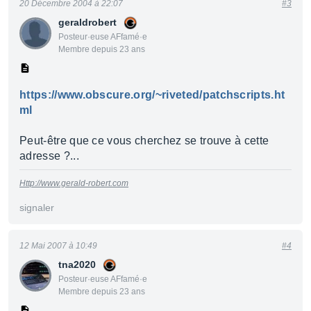
20 Décembre 2004 à 22:07
#3
geraldrobert
Posteur·euse AFfamé·e
Membre depuis 23 ans
https://www.obscure.org/~riveted/patchscripts.ht
ml
Peut-être que ce vous cherchez se trouve à cette
adresse ?...
Http://www.gerald-robert.com
signaler
12 Mai 2007 à 10:49
#4
tna2020
Posteur·euse AFfamé·e
Membre depuis 23 ans