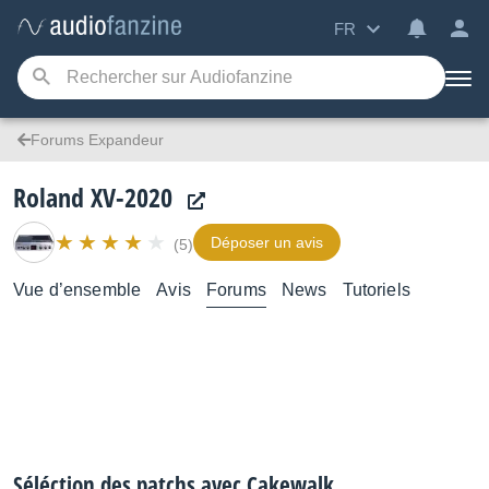
FR
Forums Expandeur
Roland XV-2020
Déposer un avis
(5)
Vue d’ensemble
Avis
Forums
News
Tutoriels
Séléction des patchs avec Cakewalk