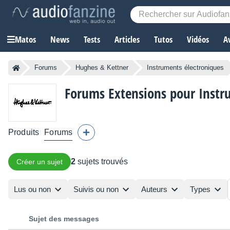
Matos
News
Tests
Articles
Tutos
Vidéos
A
Forums
Hughes & Kettner
Instruments électroniques
Forums Extensions pour Instr
Produits
Forums
2
sujets trouvés
Créer un sujet
Lus ou non
Suivis ou non
Auteurs
Types
Sujet des messages