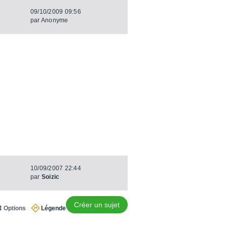
09/10/2009 09:56
par
Anonyme
10/09/2007 22:44
par
Soizic
Créer un sujet
Options
Légende