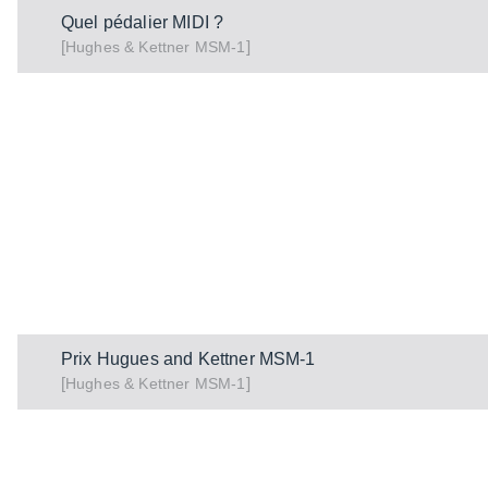
Quel pédalier MIDI ?
[
]
MSM-1
Hughes & Kettner
Prix Hugues and Kettner MSM-1
[
]
MSM-1
Hughes & Kettner