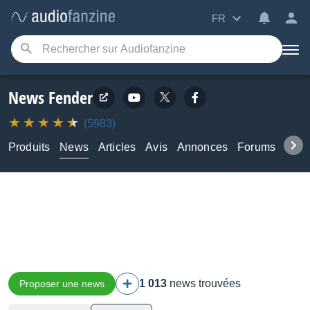
FR
News Fender
(5983)
Produits
News
Articles
Avis
Annonces
Forums
Tuto
1 013
news trouvées
Proposer une news