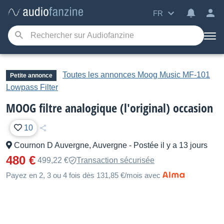
FR
Toutes les annonces Moog Music MF-101
Petite annonce
Lowpass Filter
MOOG filtre analogique (l'original) occasion
10
Cournon D Auvergne, Auvergne
-
Postée il y a 13 jours
480 €
499,22 €
Transaction sécurisée
Payez en 2, 3 ou 4 fois dès 131,85 €/mois avec