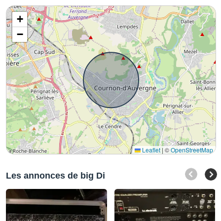
+
−
Leaflet
|
©
OpenStreetMap
Les annonces de big Di