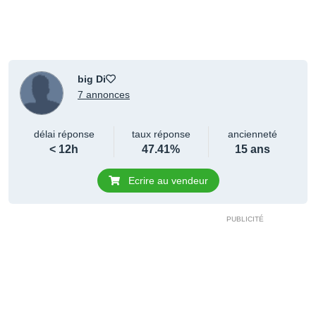
big Di
7 annonces
délai réponse
taux réponse
ancienneté
< 12h
47.41%
15 ans
Ecrire au vendeur