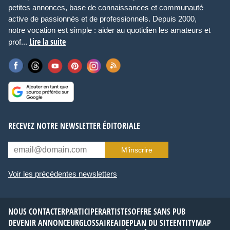
petites annonces, base de connaissances et communauté
active de passionnés et de professionnels. Depuis 2000,
notre vocation est simple : aider au quotidien les amateurs et
Lire la suite
prof...
RECEVEZ NOTRE NEWSLETTER ÉDITORIALE
M’inscrire
Voir les précédentes newsletters
NOUS CONTACTER
PARTICIPER
ARTISTES
OFFRE SANS PUB
DEVENIR ANNONCEUR
GLOSSAIRE
AIDE
PLAN DU SITE
ENTITYMAP