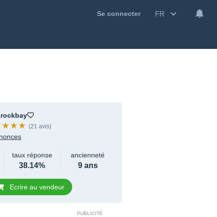
FR
Se connecter
1rockbay
(21 avis)
nonces
taux réponse
ancienneté
38.14%
9 ans
Ecrire au vendeur