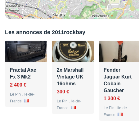
Les annonces de 2011rockbay
Fractal Axe
2x Marshall
Fender
Fx 3 Mk2
Vintage UK
Jaguar Kurt
16ohms
Cobain
2 400 €
Gaucher
300 €
Le Pin , Ile-de-
1 300 €
France
Le Pin , Ile-de-
France
Le Pin , Ile-de-
France