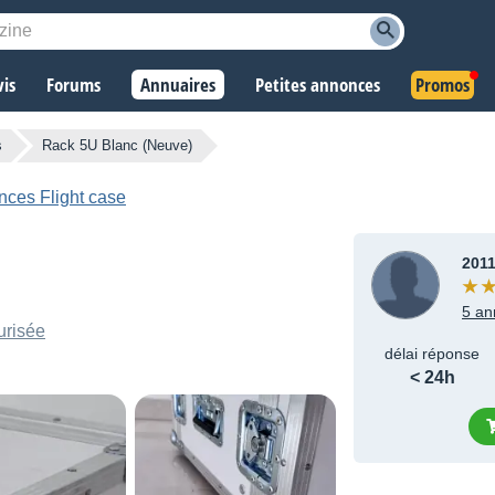
vis
Forums
Annuaires
Petites annonces
Promos
s
Rack 5U Blanc (Neuve)
nces Flight case
201
5 an
urisée
délai réponse
< 24h