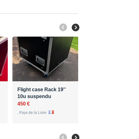
Flight case Rack 19''
Flight-case 50*55*59
10u suspendu
polyvalent
450 €
90 €
, Pays de la Loire
Castelnau-le-Lez , Languedo
Roussillon