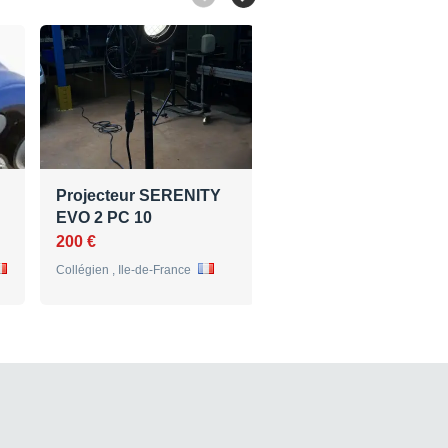
Projecteur SERENITY
Mandoline Louis
EVO 2 PC 10
Patenotte Lutherie…
200 €
280 €
Collégien , Ile-de-France
Le Bosc-Renoult , Basse-
Normandie