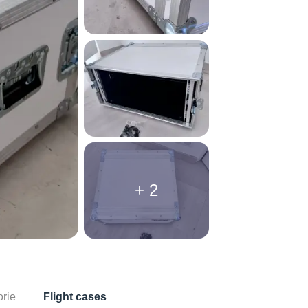
+ 2
rie
Flight cases