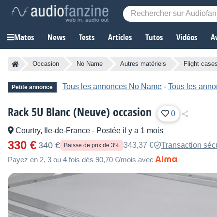
Matos
News
Tests
Articles
Tutos
Vidéos
A
Occasion
No Name
Autres matériels
Flight case
Tous les annonces No Name
-
Tous les anno
Petite annonce
Rack 5U Blanc (Neuve) occasion
0
Courtry, Ile-de-France
-
Postée il y a 1 mois
330 €
340 €
343,37 €
Transaction séc
Baisse de prix de 3%
Payez en 2, 3 ou 4 fois dès 90,70 €/mois avec