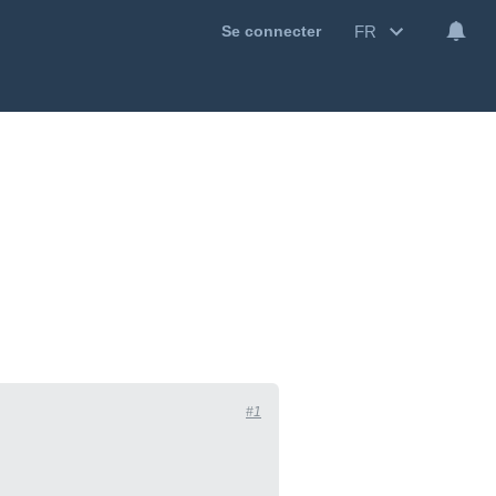
FR
Se connecter
#1