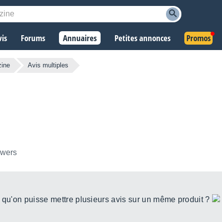
vis
Forums
Annuaires
Petites annonces
Promos
zine
Avis multiples
owers
'il qu'on puisse mettre plusieurs avis sur un même produit ?