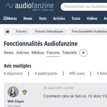
Matos
News
Tests
Articles
Tutos
Vidéos
A
Forums
Forums thématiques
Fonctionnalités Audiofan
Fonctionnalités Audiofanzine
News
Articles
Médias
Forums
Tutoriels
Avis multiples
6 réponses
4 participants
485 vues
4 foll
09 Juillet 2005 à 18:08
Comment cela se fait-ce -t'il donc t
Will Zégal
Will Zégal