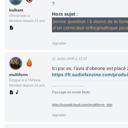
?
balkam
Hors sujet :
AFicionado·a
Membre depuis 21 ans
bonne question ! à moins de le faire 
d'un correcteur orthographique pou
signaler
11 Juillet 2005 à 12:31
Ici par ex, l'avis d'obeone est placé 
multiform
https://fr.audiofanzine.com/produi
Drogué·e à l’AFéine
Membre depuis 24 ans
----------------------------
Passage en mode Multi
http://soundcloud.com/multiform_bdx
signaler