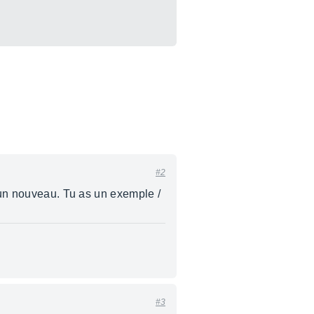
#2
s un nouveau. Tu as un exemple /
#3