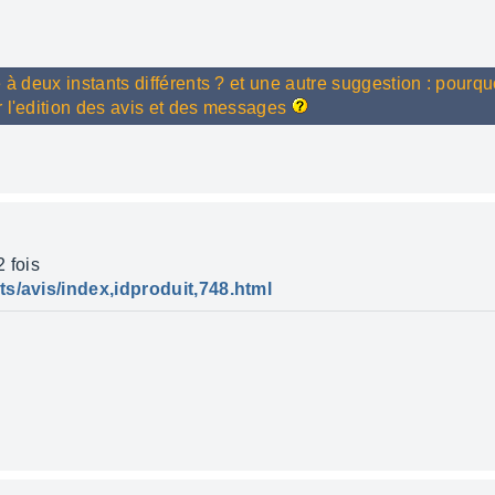
à deux instants différents ? et une autre suggestion : pourquoi 
r l'edition des avis et des messages
2 fois
ts/avis/index,idproduit,748.html