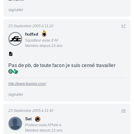
signaler
23 Septembre 2005 à 11:22
#7
fxdfxd
Squatteur·euse d’AF
Membre depuis 23 ans
Pas de pb, de toute facon je suis censé travailler
http://www.fxamps.com/
signaler
23 Septembre 2005 à 11:42
#8
Sat
Posteur·euse AFfolé·e
Membre depuis 22 ans