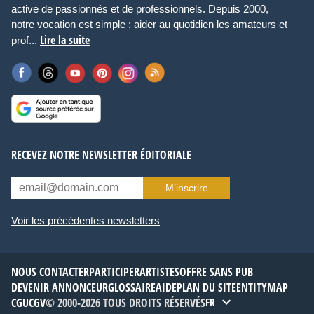
active de passionnés et de professionnels. Depuis 2000,
notre vocation est simple : aider au quotidien les amateurs et
Lire la suite
prof...
RECEVEZ NOTRE NEWSLETTER ÉDITORIALE
M’inscrire
Voir les précédentes newsletters
NOUS CONTACTER
PARTICIPER
ARTISTES
OFFRE SANS PUB
DEVENIR ANNONCEUR
GLOSSAIRE
AIDE
PLAN DU SITE
ENTITYMAP
CGU
CGV
© 2000-2026 TOUS DROITS RÉSERVÉS
FR