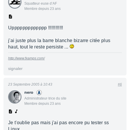
Squatteur·euse d’AF
Membre depuis 23 ans
Uppppppppppppp !!!!!!!!!!!!
j'ai juste plus la barre blanche bizarre citée plus
haut, tout le reste persiste ...
http://www.fxamps.com/
signaler
23 Septembre 2005 à 10:43
#6
nero
Administrateur·trice du site
Membre depuis 23 ans
Je t'oublie pas mais j'ai pas encore pu tester ss
Linux...