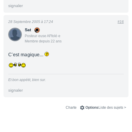
signaler
28 Septembre 2005 à 17:24
#16
Sat
Posteur·euse AFfolé·e
Membre depuis 22 ans
C'est magique...
Et bon appétit, bien sur.
signaler
Charte
Options
< Liste des sujets