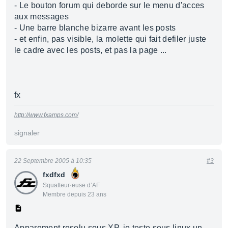
- Le bouton forum qui deborde sur le menu d'acces
aux messages
- Une barre blanche bizarre avant les posts
- et enfin, pas visible, la molette qui fait defiler juste
le cadre avec les posts, et pas la page ...
fx
http://www.fxamps.com/
signaler
22 Septembre 2005 à 10:35
#3
fxdfxd
Squatteur·euse d’AF
Membre depuis 23 ans
Apparement resolu sous XP, je teste sous linux un