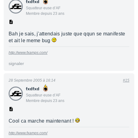
fxdfxd
Squatteur·euse d’AF
Membre depuis 23 ans
Bah je sais, j'attendais juste que qqun se manifeste
et ait le meme bug
http://www.fxamps.com/
signaler
28 Septembre 2005 à 16:14
#15
fxdfxd
Squatteur·euse d’AF
Membre depuis 23 ans
Cool ca marche maintenant !
http://www.fxamps.com/