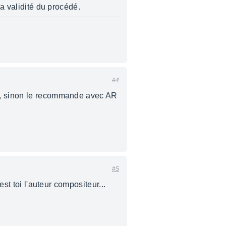
la validité du procédé.
#4
ve, sinon le recommande avec AR
#5
st toi l'auteur compositeur...