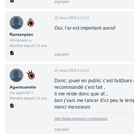
signaler
22 Aout 2003 à 12:51
Oui, l'ar est important aussi!
Rantanplan
AFicionado·a
Membre depuis 23 ans
signaler
22 Aout 2003 à 13:02
Donc: jouer en public c'est fait(bars e
Agentcarotte
recommandé c'est fait ,
Vie après AF ?
il me reste donc que af...
Membre depuis 23 ans
bon j'vais me lancer d'ici peu le t
merci messieurs
http://www.myspace.com/qualiea
signaler