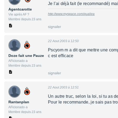
Je l'ai déjà fait (le recommandé) mai
Agentcarotte
http://www.myspace.com/qualiea
Vie après AF ?
Membre depuis 23 ans
signaler
22 Aout 2003 à 12:50
Pscyom m a dit que mettre une comp
Doze fait une Pauze
c est efficace
AFicionado·a
Membre depuis 23 ans
signaler
22 Aout 2003 à 12:51
Un autre truc, selon la loi, si tu as 
Rantanplan
Pour le recommande, je sais pas tro
AFicionado·a
Membre depuis 23 ans