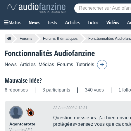
Matos
News
Tests
Articles
Tutos
Vidéos
A
Forums
Forums thématiques
Fonctionnalités Audiofan
Fonctionnalités Audiofanzine
News
Articles
Médias
Forums
Tutoriels
Mauvaise idée?
6 réponses
3 participants
340 vues
1 foll
22 Aout 2003 à 12:31
Question:messieurs, j'ai bien envie 
Agentcarotte
protégées>pensez vous que ca cra
Vie après AF ?