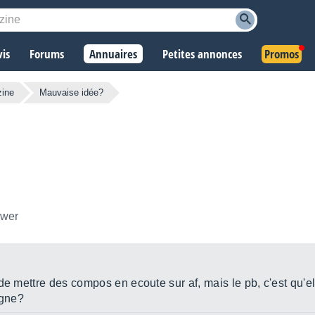
vis
Forums
Annuaires
Petites annonces
Promos
zine
Mauvaise idée?
ower
de mettre des compos en ecoute sur af, mais le pb, c'est qu'e
igne?