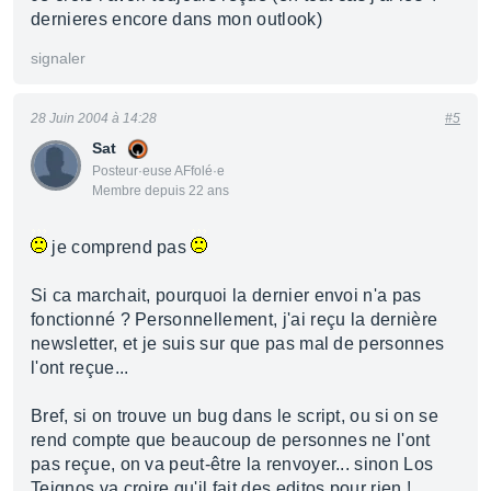
dernieres encore dans mon outlook)
signaler
28 Juin 2004 à 14:28
#5
Sat
Posteur·euse AFfolé·e
Membre depuis 22 ans
je comprend pas
Si ca marchait, pourquoi la dernier envoi n'a pas
fonctionné ? Personnellement, j'ai reçu la dernière
newsletter, et je suis sur que pas mal de personnes
l'ont reçue...
Bref, si on trouve un bug dans le script, ou si on se
rend compte que beaucoup de personnes ne l'ont
pas reçue, on va peut-être la renvoyer... sinon Los
Teignos va croire qu'il fait des editos pour rien !