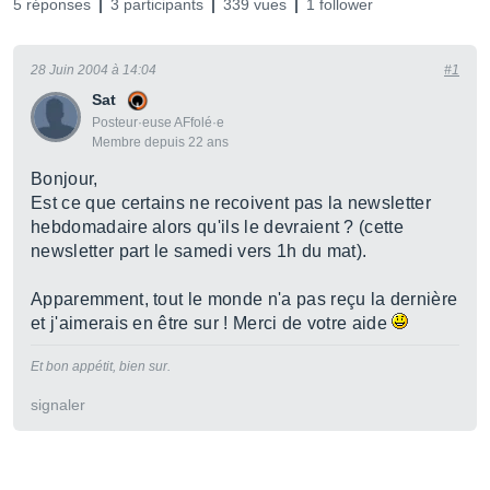
5 réponses
3 participants
339 vues
1 follower
28 Juin 2004 à 14:04
#1
Sat
Posteur·euse AFfolé·e
Membre depuis 22 ans
Bonjour,
Est ce que certains ne recoivent pas la newsletter
hebdomadaire alors qu'ils le devraient ? (cette
newsletter part le samedi vers 1h du mat).
Apparemment, tout le monde n'a pas reçu la dernière
et j'aimerais en être sur ! Merci de votre aide
Et bon appétit, bien sur.
signaler