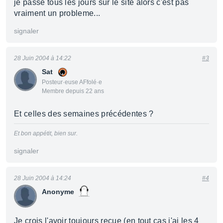
je passe tous les jours sur le site alors c'est pas
vraiment un probleme...
signaler
28 Juin 2004 à 14:22
#3
Sat
Posteur·euse AFfolé·e
Membre depuis 22 ans
Et celles des semaines précédentes ?
Et bon appétit, bien sur.
signaler
28 Juin 2004 à 14:24
#4
Anonyme
Je crois l'avoir toujours reçue (en tout cas j'ai les 4