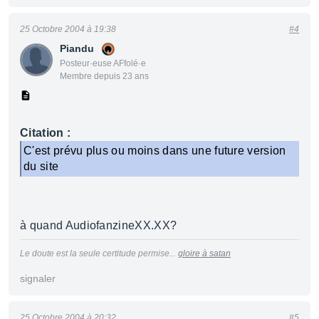
25 Octobre 2004 à 19:38
#4
Piandu
Posteur·euse AFfolé·e
Membre depuis 23 ans
Citation :
C'est prévu plus ou moins dans une future version
du site
à quand AudiofanzineXX.XX?
Le doute est la seule certitude permise...
gloire à satan
signaler
25 Octobre 2004 à 20:32
#5