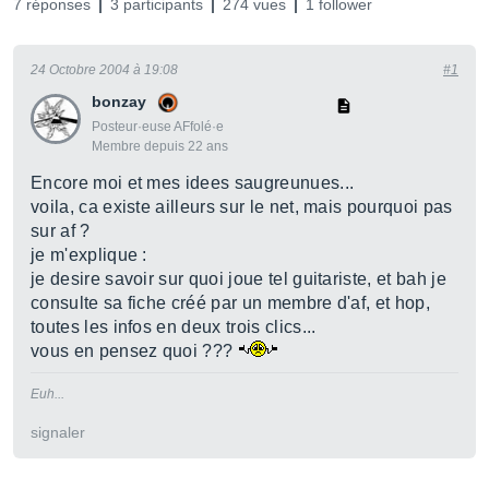
7 réponses
3 participants
274 vues
1 follower
24 Octobre 2004 à 19:08
#1
bonzay
Posteur·euse AFfolé·e
Membre depuis 22 ans
Encore moi et mes idees saugreunues...
voila, ca existe ailleurs sur le net, mais pourquoi pas
sur af ?
je m'explique :
je desire savoir sur quoi joue tel guitariste, et bah je
consulte sa fiche créé par un membre d'af, et hop,
toutes les infos en deux trois clics...
vous en pensez quoi ???
Euh...
signaler