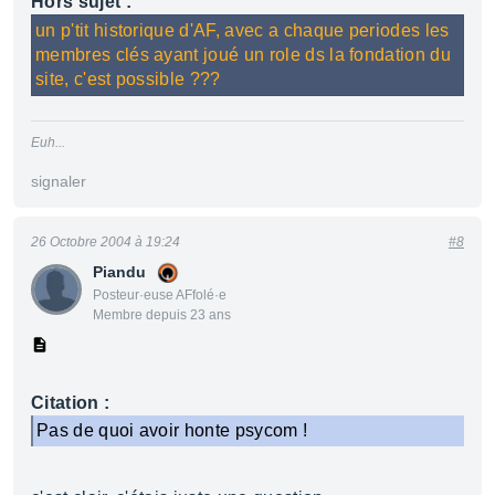
Hors sujet :
un p'tit historique d'AF, avec a chaque periodes les
membres clés ayant joué un role ds la fondation du
site, c'est possible ???
Euh...
signaler
26 Octobre 2004 à 19:24
#8
Piandu
Posteur·euse AFfolé·e
Membre depuis 23 ans
Citation :
Pas de quoi avoir honte psycom !