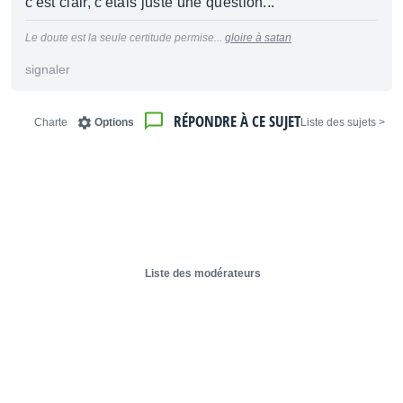
c'est clair, c'étais juste une question...
Le doute est la seule certitude permise...
gloire à satan
signaler
RÉPONDRE À CE SUJET
Charte
Options
< Liste des sujets
Liste des modérateurs