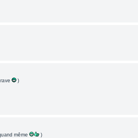
 grave
)
un quand même
)