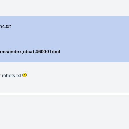
nc.txt
ums/index,idcat,46000.html
r robots.txt