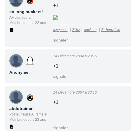
+1
so long suckers!
AFicionado·a
Membre depuis 22 ans
myspace
| |
21hz
| |
suckers
| |
21 hertz live
signaler
14 Décembre 2004 à 23:15
+1
Anonyme
signaler
14 Décembre 2004 à 23:16
+1
abdotrainer
Posteur·euse AFfamé·e
Membre depuis 23 ans
signaler