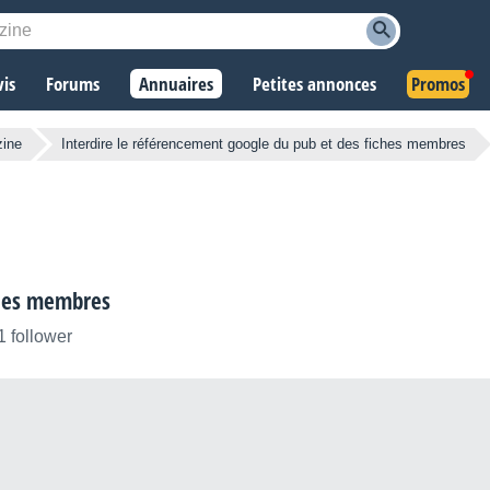
vis
Forums
Annuaires
Petites annonces
Promos
zine
Interdire le référencement google du pub et des fiches membres
ches membres
1 follower