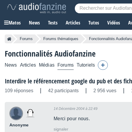
Matos
News
Tests
Articles
Tutos
Vidéos
A
Forums
Forums thématiques
Fonctionnalités Audiofan
Fonctionnalités Audiofanzine
News
Articles
Médias
Forums
Tutoriels
Interdire le référencement google du pub et des fi
109 réponses
42 participants
2 956 vues
14 Décembre 2004 à 22:49
Merci pour nous.
Anonyme
signaler