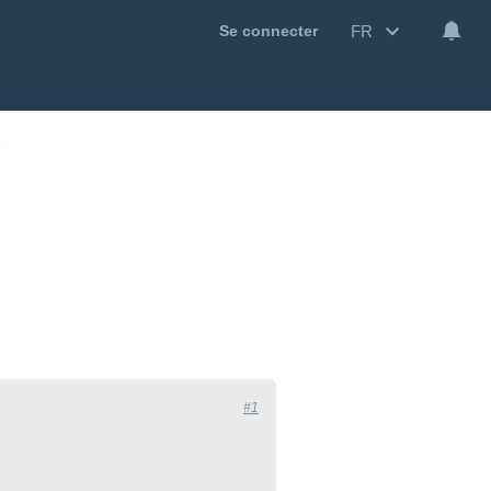
FR
Se connecter
#1