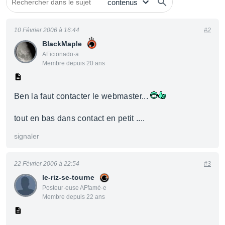
10 Février 2006 à 16:44
#2
BlackMaple
AFicionado·a
Membre depuis 20 ans
Ben la faut contacter le webmaster...
tout en bas dans contact en petit ....
signaler
22 Février 2006 à 22:54
#3
le-riz-se-tourne
Posteur·euse AFfamé·e
Membre depuis 22 ans