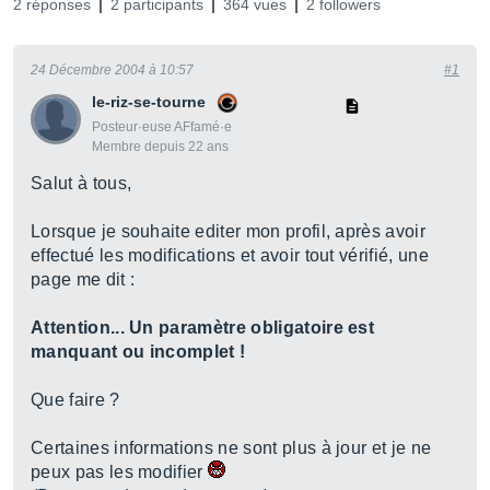
2 réponses
2 participants
364 vues
2 followers
24 Décembre 2004 à 10:57
#1
le-riz-se-tourne
Posteur·euse AFfamé·e
Membre depuis 22 ans
Salut à tous,
Lorsque je souhaite editer mon profil, après avoir
effectué les modifications et avoir tout vérifié, une
page me dit :
Attention... Un paramètre obligatoire est
manquant ou incomplet !
Que faire ?
Certaines informations ne sont plus à jour et je ne
peux pas les modifier