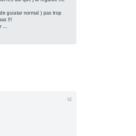
s de guiatar normal ) pas trop
as !!!
 ...
#2