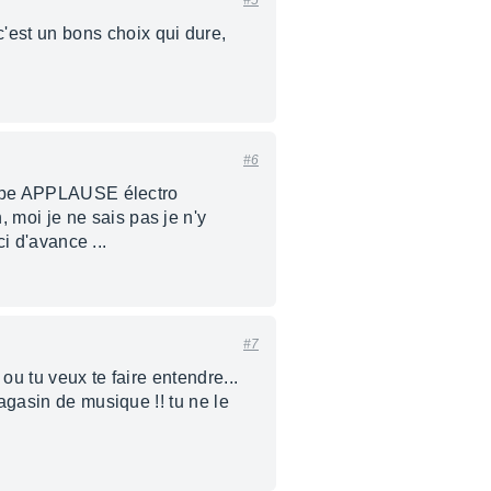
#5
est un bons choix qui dure,
#6
 type APPLAUSE électro
, moi je ne sais pas je n'y
ci d'avance ...
#7
ou tu veux te faire entendre...
agasin de musique !! tu ne le