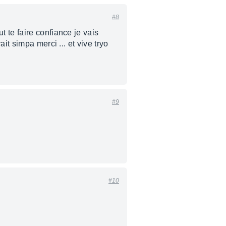
#8
 te faire confiance je vais
it simpa merci ... et vive tryo
#9
#10