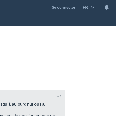
FR
Se connecter
#1
squ'à aujourd'hui ou j'ai
ut les uto que j'ai regardé ne