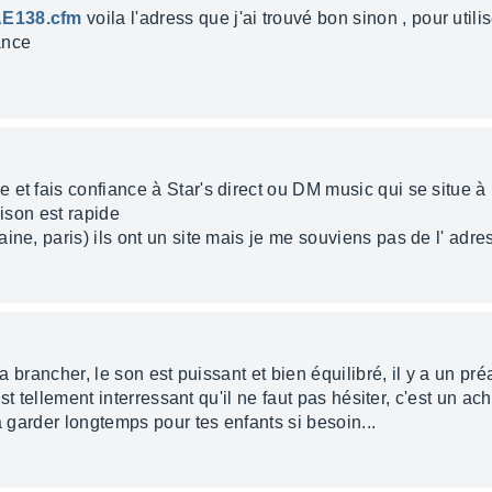
AE138.cfm
voila l'adress que j'ai trouvé bon sinon , pour utilise
ance
et fais confiance à Star's direct ou DM music qui se situe à
aison est rapide
ine, paris) ils ont un site mais je me souviens pas de l' adre
 la brancher, le son est puissant et bien équilibré, il y a un p
est tellement interressant qu'il ne faut pas hésiter, c'est un ach
a garder longtemps pour tes enfants si besoin...