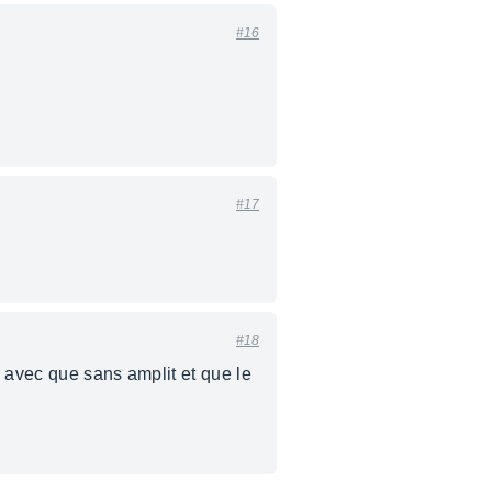
#16
#17
#18
é avec que sans amplit et que le