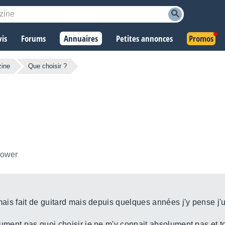
vis
Forums
Annuaires
Petites annonces
Promos
zine
Que choisir ?
llower
mais fait de guitard mais depuis quelques années j'y pense j'u
lument pas quoi choisir je ne m'y connait absolument pas et to