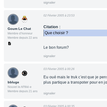
signaler
02 Février 2005 à 23:53
Citation :
Goum Le Chat
Que choisir ?
Membre d’honneur
Membre depuis 22 ans
Le bon forum?
signaler
03 Février 2005 à 00:26
Eu oué mais le truk c'est que je pen
bbluge
plus partique a transpoter pour en jo
Nouvel·le AFfilié·e
Membre depuis 21 ans
signaler
03 Février 2005 à 00:35