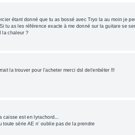
cier étant donné que tu as bossé avec Tryo la au moin je peut
i tu as les référence exacte à me donné sur la guitare se sera
el la chaleur ?
ait la trouver pour l'acheter merci dsl det'enbéter !!!
a caisse est en lyrachord...
toute série AE n' oublie pas de la prendre