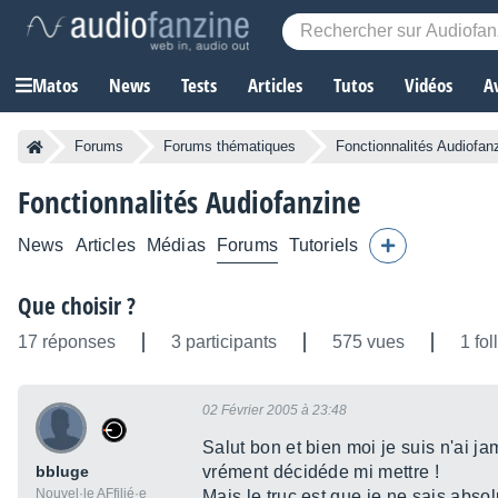
Matos
News
Tests
Articles
Tutos
Vidéos
A
Forums
Forums thématiques
Fonctionnalités Audiofan
Fonctionnalités Audiofanzine
News
Articles
Médias
Forums
Tutoriels
Que choisir ?
17 réponses
3 participants
575 vues
1 fo
02 Février 2005 à 23:48
Salut bon et bien moi je suis n'ai ja
bbluge
vrément décidéde mi mettre !
Nouvel·le AFfilié·e
Mais le truc est que je ne sais abso