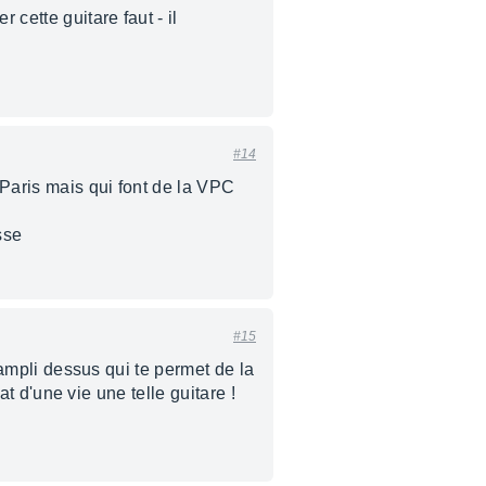
r cette guitare faut - il
#14
 Paris mais qui font de la VPC
sse
#15
réampli dessus qui te permet de la
at d'une vie une telle guitare !