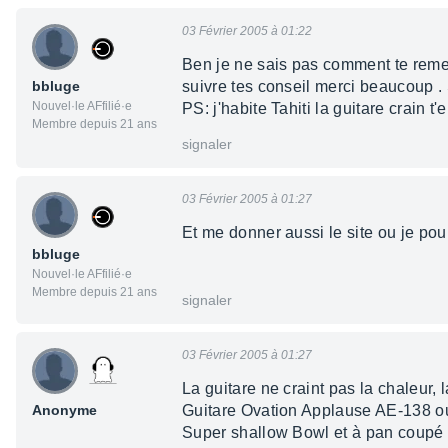
03 Février 2005 à 01:22
Ben je ne sais pas comment te remer
bbluge
suivre tes conseil merci beaucoup . S
Nouvel·le AFfilié·e
PS: j'habite Tahiti la guitare crain t'
Membre depuis 21 ans
signaler
03 Février 2005 à 01:27
Et me donner aussi le site ou je pourr
bbluge
Nouvel·le AFfilié·e
Membre depuis 21 ans
signaler
03 Février 2005 à 01:27
La guitare ne craint pas la chaleur, l
Anonyme
Guitare Ovation Applause AE-138 ou 
Super shallow Bowl et à pan coupé