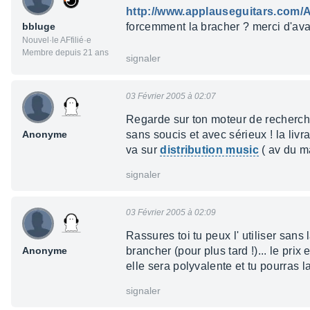
http://www.applauseguitars.com/
bbluge
forcemment la bracher ? merci d'av
Nouvel·le AFfilié·e
Membre depuis 21 ans
signaler
03 Février 2005 à 02:07
Regarde sur ton moteur de recherche 
Anonyme
sans soucis et avec sérieux ! la livr
va sur
distribution music
( av du ma
signaler
03 Février 2005 à 02:09
Rassures toi tu peux l' utiliser sans
Anonyme
brancher (pour plus tard !)... le prix 
elle sera polyvalente et tu pourras l
signaler