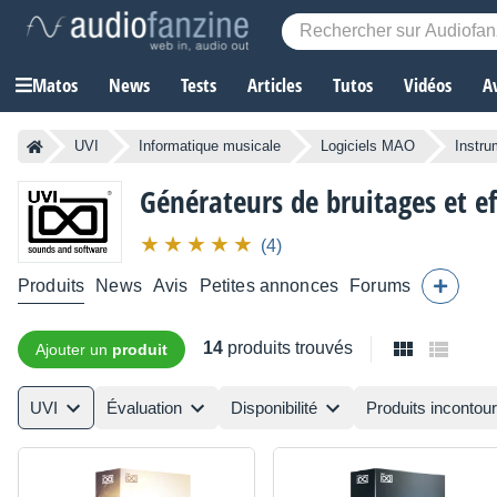
Matos
News
Tests
Articles
Tutos
Vidéos
A
UVI
Informatique musicale
Logiciels MAO
Instru
Générateurs de bruitages et e
(4)
Produits
News
Avis
Petites annonces
Forums
14
produits trouvés
Ajouter un
produit
UVI
Évaluation
Disponibilité
Produits incontou