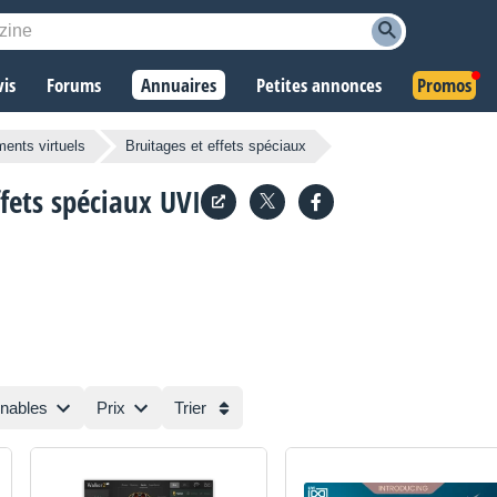
vis
Forums
Annuaires
Petites annonces
Promos
ments virtuels
Bruitages et effets spéciaux
ffets spéciaux
UVI
rnables
Prix
Trier