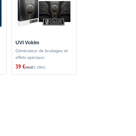
UVI Voklm
Générateur de bruitages et
effets spéciaux
39 €
neuf
(1 offre)