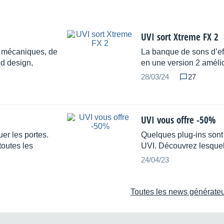
UVI sort Xtreme FX 2
s mécaniques, de
La banque de sons d’eff
nd design,
en une version 2 améli
28/03/24
27
UVI vous offre -50%
er les portes.
Quelques plug-ins sont
toutes les
UVI. Découvrez lesquels 
24/04/23
Toutes les news générateur