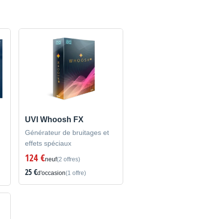
UVI Whoosh FX
Générateur de bruitages et
effets spéciaux
124 €
neuf
(2 offres)
25 €
d'occasion
(1 offre)