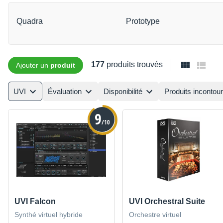
Quadra
Prototype
177
produits trouvés
Ajouter un
produit
UVI
Évaluation
Disponibilité
Produits incontou
9
/10
UVI Falcon
UVI Orchestral Suite
Synthé virtuel hybride
Orchestre virtuel