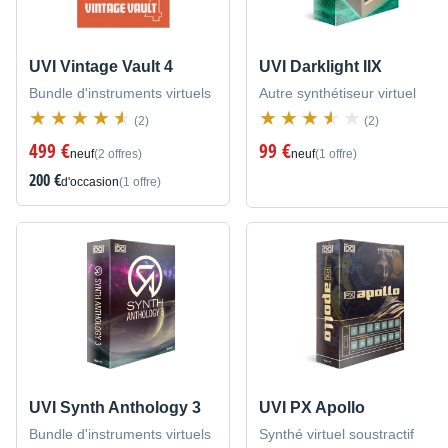
UVI Vintage Vault 4
UVI Darklight IIX
Bundle d'instruments virtuels
Autre synthétiseur virtuel
(2)
(2)
499 €
99 €
neuf
(2 offres)
neuf
(1 offre)
200 €
d'occasion
(1 offre)
UVI Synth Anthology 3
UVI PX Apollo
Bundle d'instruments virtuels
Synthé virtuel soustractif