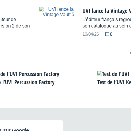
UVI lance la Vintage 
iteur de
L’éditeur français regr
rsion 2 de son
son catalogue au sein 
10/04/26
8
T
e l’UVI Percussion Factory
Test de l’UVI K
s sur Google