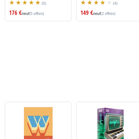
(5)
(4)
176 €
149 €
neuf
(5 offres)
neuf
(2 offres)