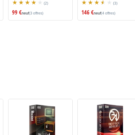
(2)
(3)
99 €
146 €
neuf
(3 offres)
neuf
(4 offres)