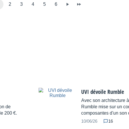
2
3
4
5
6
UVI dévoile Rumble
Avec son architecture 
ion de
Rumble mise sur un cont
de 200 €.
composantes d'un son 
10/06/26
16