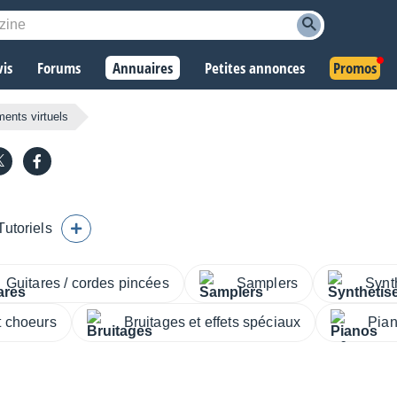
vis
Forums
Annuaires
Petites annonces
Promos
ments virtuels
Tutoriels
Guitares / cordes pincées
Samplers
Synt
t choeurs
Bruitages et effets spéciaux
Pian