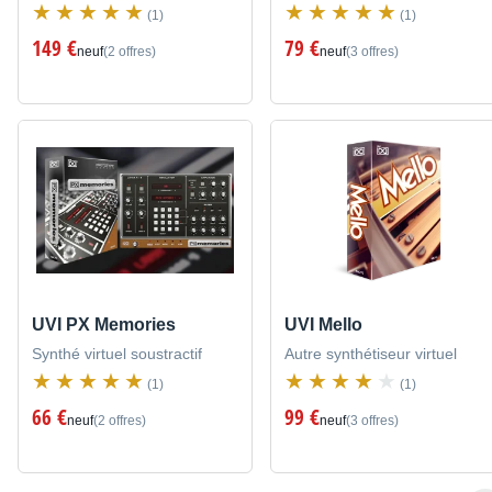
(1)
(1)
149 €
79 €
neuf
(2 offres)
neuf
(3 offres)
UVI PX Memories
UVI Mello
Synthé virtuel soustractif
Autre synthétiseur virtuel
(1)
(1)
66 €
99 €
neuf
(2 offres)
neuf
(3 offres)