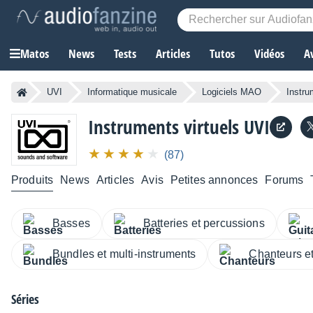
Matos
News
Tests
Articles
Tutos
Vidéos
A
UVI
Informatique musicale
Logiciels MAO
Instru
Instruments virtuels
UVI
(87)
Produits
News
Articles
Avis
Petites annonces
Forums
Basses
Batteries et percussions
Bundles et multi-instruments
Chanteurs e
Séries