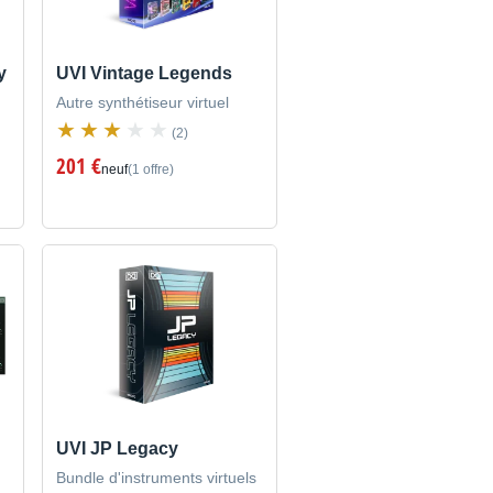
y
UVI Vintage Legends
Autre synthétiseur virtuel
(2)
201 €
neuf
(1 offre)
UVI JP Legacy
Bundle d'instruments virtuels