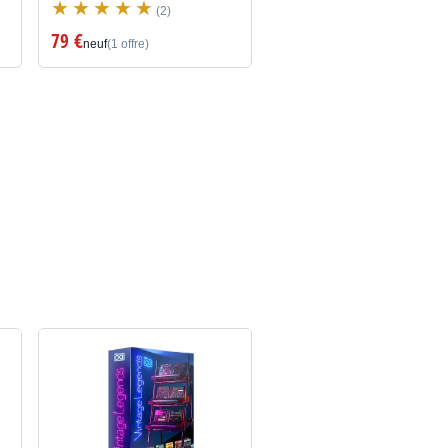
(2)
79 €
neuf
(1 offre)