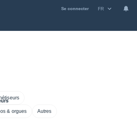
FR
Se connecter
hétiseurs
os & orgues
Autres