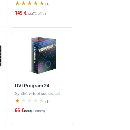
(1)
149 €
neuf
(1 offre)
UVI Program 24
Synthé virtuel soustractif
(1)
66 €
neuf
(2 offres)