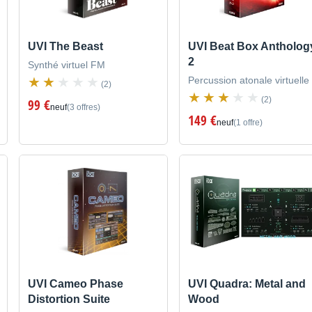
UVI The Beast
UVI Beat Box Antholog
2
Synthé virtuel FM
Percussion atonale virtuelle
(2)
(2)
99 €
neuf
(3 offres)
149 €
neuf
(1 offre)
UVI Cameo Phase
UVI Quadra: Metal and
Distortion Suite
Wood