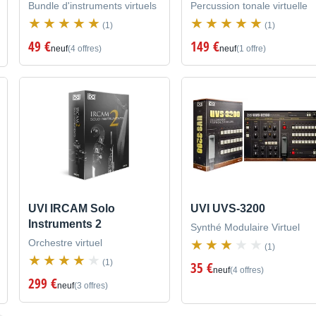
Bundle d'instruments virtuels
Percussion tonale virtuelle
(1)
(1)
49 €
149 €
neuf
(4 offres)
neuf
(1 offre)
UVI IRCAM Solo
UVI UVS-3200
Instruments 2
Synthé Modulaire Virtuel
Orchestre virtuel
(1)
(1)
35 €
neuf
(4 offres)
299 €
neuf
(3 offres)