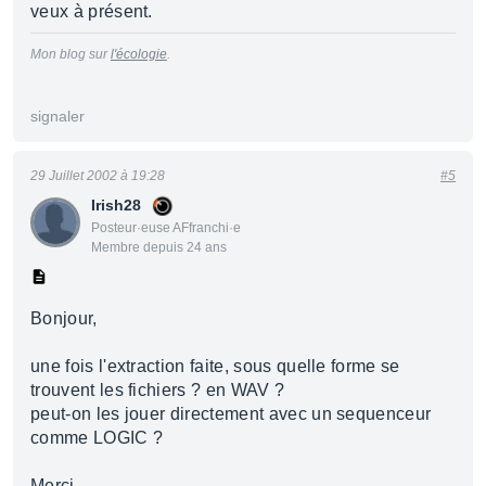
veux à présent.
Mon blog sur
l'écologie
.
signaler
29 Juillet 2002 à 19:28
#5
Irish28
Posteur·euse AFfranchi·e
Membre depuis 24 ans
Bonjour,
une fois l'extraction faite, sous quelle forme se
trouvent les fichiers ? en WAV ?
peut-on les jouer directement avec un sequenceur
comme LOGIC ?
Merci