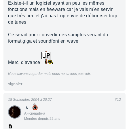
Existe-t-il un logiciel ayant un peu les mêmes
fonctions mais en freeware car je vais m'en servir
que très peu et j'ai pas trop envie de débourser trop
de tunes.
Ce serait pour convertir des samples venant du
format giga et soundfont en wave
Merci d'avance
Nous savons regarder mais nous ne savons pas voir.
signaler
18 Septembre 2004 à 20:27
#12
-k-
AFicionado·a
Membre depuis 22 ans