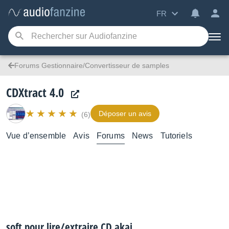
FR
Forums Gestionnaire/Convertisseur de samples
CDXtract 4.0
Déposer un avis
(6)
Vue d’ensemble
Avis
Forums
News
Tutoriels
soft pour lire/extraire CD akai