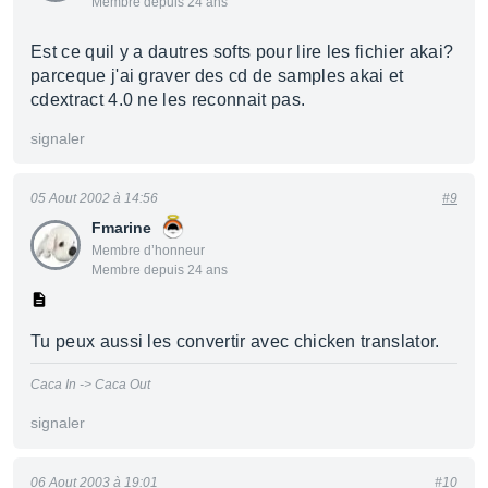
Membre depuis 24 ans
Est ce quil y a dautres softs pour lire les fichier akai?
parceque j'ai graver des cd de samples akai et
cdextract 4.0 ne les reconnait pas.
signaler
05 Aout 2002 à 14:56
#9
Fmarine
Membre d’honneur
Membre depuis 24 ans
Tu peux aussi les convertir avec chicken translator.
Caca In -> Caca Out
signaler
06 Aout 2003 à 19:01
#10