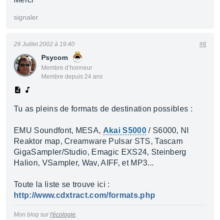
signaler
29 Juillet 2002 à 19:40
#6
Psycom
Membre d’honneur
Membre depuis 24 ans
Tu as pleins de formats de destination possibles :
EMU Soundfont, MESA,
Akai S5000
/ S6000, NI
Reaktor map, Creamware Pulsar STS, Tascam
GigaSampler/Studio, Emagic EXS24, Steinberg
Halion, VSampler, Wav, AIFF, et MP3...
Toute la liste se trouve ici :
http://www.cdxtract.com/formats.php
Mon blog sur
l'écologie
.