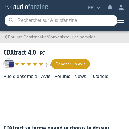
FR
Forums Gestionnaire/Convertisseur de samples
CDXtract 4.0
Déposer un avis
(6)
Vue d’ensemble
Avis
Forums
News
Tutoriels
CDXtract se ferme quand je choisis le dossier