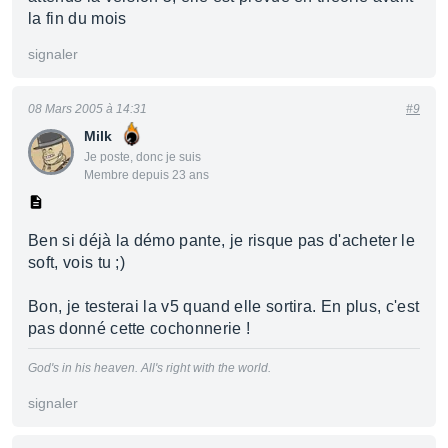
la fin du mois
signaler
08 Mars 2005 à 14:31
#9
Milk
Je poste, donc je suis
Membre depuis 23 ans
Ben si déjà la démo pante, je risque pas d'acheter le
soft, vois tu ;)
Bon, je testerai la v5 quand elle sortira. En plus, c'est
pas donné cette cochonnerie !
God's in his heaven. All's right with the world.
signaler