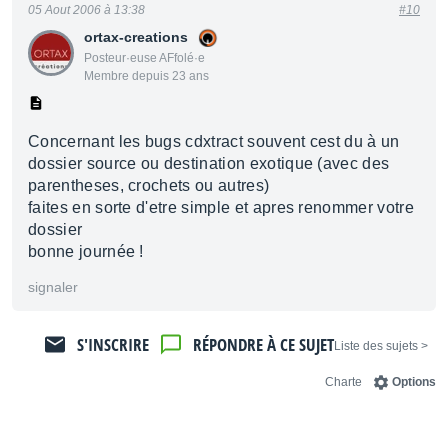
05 Aout 2006 à 13:38
#10
ortax-creations
Posteur·euse AFfolé·e
Membre depuis 23 ans
Concernant les bugs cdxtract souvent cest du à un
dossier source ou destination exotique (avec des
parentheses, crochets ou autres)
faites en sorte d'etre simple et apres renommer votre
dossier
bonne journée !
signaler
S'INSCRIRE
RÉPONDRE À CE SUJET
< Liste des sujets
Charte
Options