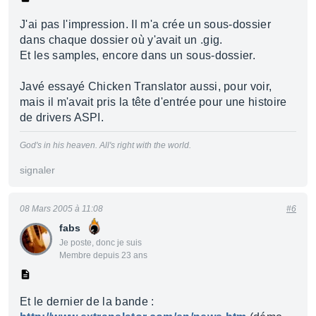
J'ai pas l'impression. Il m'a crée un sous-dossier
dans chaque dossier où y'avait un .gig.
Et les samples, encore dans un sous-dossier.
Javé essayé Chicken Translator aussi, pour voir,
mais il m'avait pris la tête d'entrée pour une histoire
de drivers ASPI.
God's in his heaven. All's right with the world.
signaler
08 Mars 2005 à 11:08
#6
fabs
Je poste, donc je suis
Membre depuis 23 ans
Et le dernier de la bande :