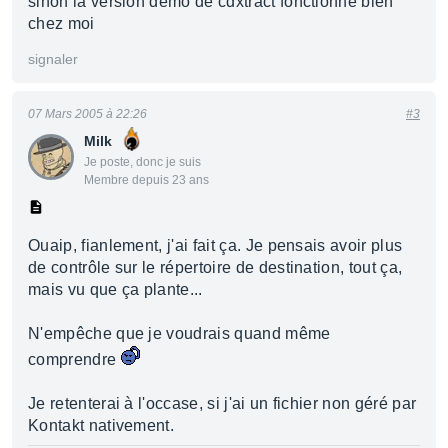
sinon la version démo de cdxtract fonctionne bien
chez moi
signaler
07 Mars 2005 à 22:26
#3
Milk
Je poste, donc je suis
Membre depuis 23 ans
Ouaip, fianlement, j'ai fait ça. Je pensais avoir plus
de contrôle sur le répertoire de destination, tout ça,
mais vu que ça plante...
N'empêche que je voudrais quand même
comprendre
Je retenterai à l'occase, si j'ai un fichier non géré par
Kontakt nativement.