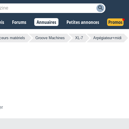
vis
Forums
Annuaires
Petites annonces
Promos
eurs matériels
Groove Machines
XL-7
Arpégiateur+midi
er