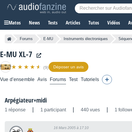
Matos
News
Tests
Articles
Tutos
Vidéos
A
Forums
E-MU
Instruments électroniques
Séquenc
E-MU XL-7
Déposer un avis
(9)
Vue d’ensemble
Avis
Forums
Test
Tutoriels
Arpégiateur+midi
1 réponse
1 participant
440 vues
1 follow
16 Mars 2005 à 17:10