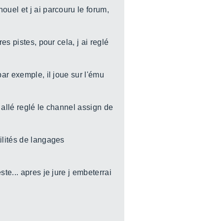
ouel et j ai parcouru le forum,
es pistes, pour cela, j ai reglé
par exemple, il joue sur l'ému
s allé reglé le channel assign de
ilités de langages
te... apres je jure j embeterrai