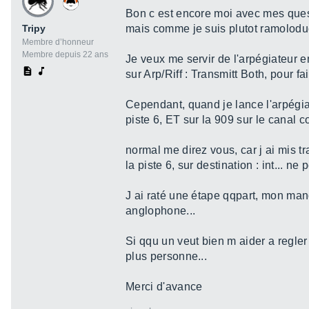
Bon c est encore moi avec mes questi
Tripy
mais comme je suis plutot ramoloduc
Membre d’honneur
Membre depuis 22 ans
Je veux me servir de l'arpégiateur en
sur Arp/Riff : Transmitt Both, pour fa
Cependant, quand je lance l'arpégiat
piste 6, ET sur la 909 sur le canal c
normal me direz vous, car j ai mis tr
la piste 6, sur destination : int... ne
J ai raté une étape qqpart, mon mano
anglophone...
Si qqu un veut bien m aider a regler 
plus personne...
Merci d'avance