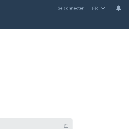
FR
Se connecter
#1