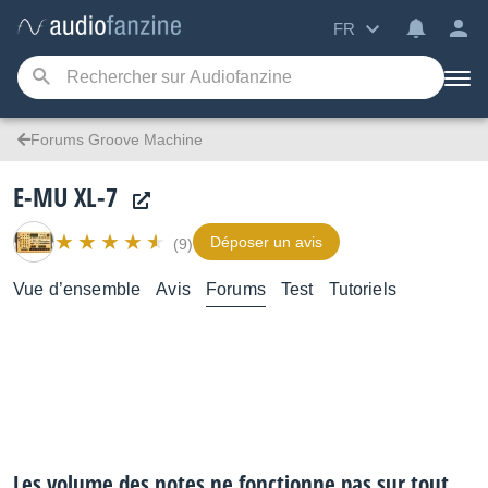
FR
Forums Groove Machine
E-MU XL-7
Déposer un avis
(9)
Vue d’ensemble
Avis
Forums
Test
Tutoriels
Les volume des notes ne fonctionne pas sur tout