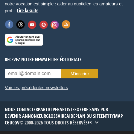
notre vocation est simple : aider au quotidien les amateurs et
Lire la suite
prof...
RECEVEZ NOTRE NEWSLETTER ÉDITORIALE
M’inscrire
Voir les précédentes newsletters
NOUS CONTACTER
PARTICIPER
ARTISTES
OFFRE SANS PUB
DEVENIR ANNONCEUR
GLOSSAIRE
AIDE
PLAN DU SITE
ENTITYMAP
CGU
CGV
© 2000-2026 TOUS DROITS RÉSERVÉS
FR