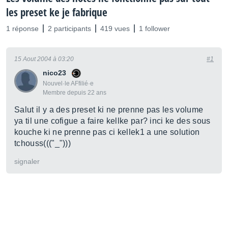
les preset ke je fabrique
1 réponse
2 participants
419 vues
1 follower
15 Aout 2004 à 03:20
#1
nico23
Nouvel·le AFfilié·e
Membre depuis 22 ans
Salut il y a des preset ki ne prenne pas les volume
ya til une cofigue a faire kellke par? inci ke des sous
kouche ki ne prenne pas ci kellek1 a une solution
tchouss((("_")))
signaler