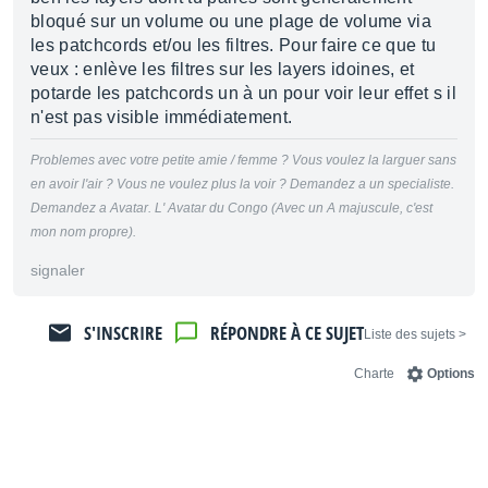
bloqué sur un volume ou une plage de volume via
les patchcords et/ou les filtres. Pour faire ce que tu
veux : enlève les filtres sur les layers idoines, et
potarde les patchcords un à un pour voir leur effet s il
n'est pas visible immédiatement.
Problemes avec votre petite amie / femme ? Vous voulez la larguer sans
en avoir l'air ? Vous ne voulez plus la voir ? Demandez a un specialiste.
Demandez a Avatar. L' Avatar du Congo (Avec un A majuscule, c'est
mon nom propre).
signaler
S'INSCRIRE
RÉPONDRE À CE SUJET
< Liste des sujets
Charte
Options