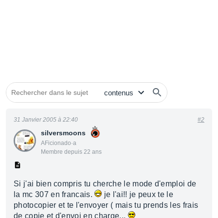
31 Janvier 2005 à 22:40
#2
silversmoons
AFicionado·a
Membre depuis 22 ans
Si j'ai bien compris tu cherche le mode d'emploi de
la mc 307 en francais.
je l'ai!! je peux te le
photocopier et te l'envoyer ( mais tu prends les frais
de copie et d'envoi en charge...