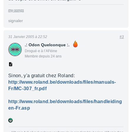
my-songs
signaler
31 Janvier 2005 à 22:52
#3
.: Odon Quelconque :.
Drogué·e à l’AFéine
Membre depuis 24 ans
Sinon, y'a gratuit chez Roland:
http://www.roland.be/downloads/files/manuals-
Fr/MC-307_fr.pdf
http://www.roland.be/downloads/files/handleiding
en-Fr.asp