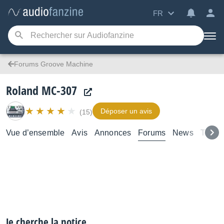
FR
Forums Groove Machine
Roland MC-307
Déposer un avis
(15)
Vue d’ensemble
Avis
Annonces
Forums
News
Test
Je cherche la notice