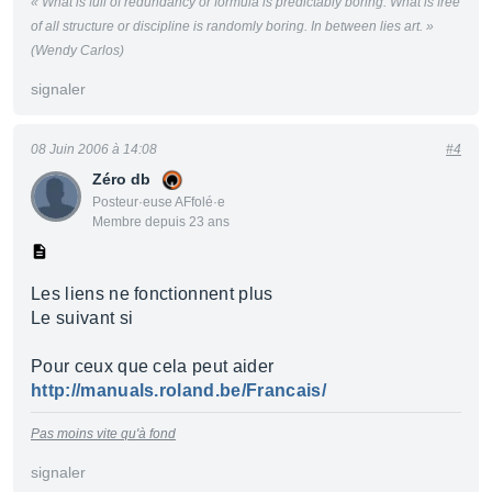
« What is full of redundancy or formula is predictably boring. What is free
of all structure or discipline is randomly boring. In between lies art. »
(Wendy Carlos)
signaler
08 Juin 2006 à 14:08
#4
Zéro db
Posteur·euse AFfolé·e
Membre depuis 23 ans
Les liens ne fonctionnent plus
Le suivant si
Pour ceux que cela peut aider
http://manuals.roland.be/Francais/
Pas moins vite qu'à fond
signaler