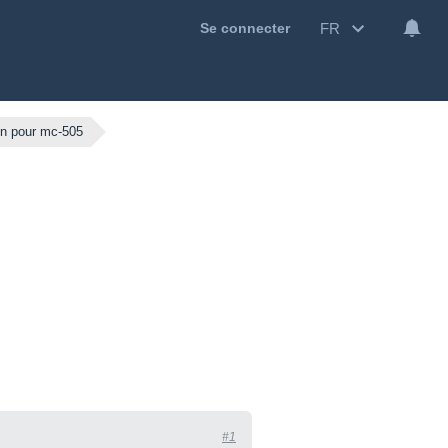
FR
Se connecter
ion pour mc-505
#1