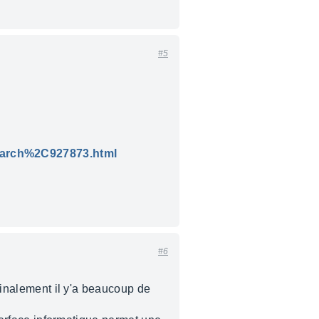
#5
earch%2C927873.html
#6
 finalement il y'a beaucoup de