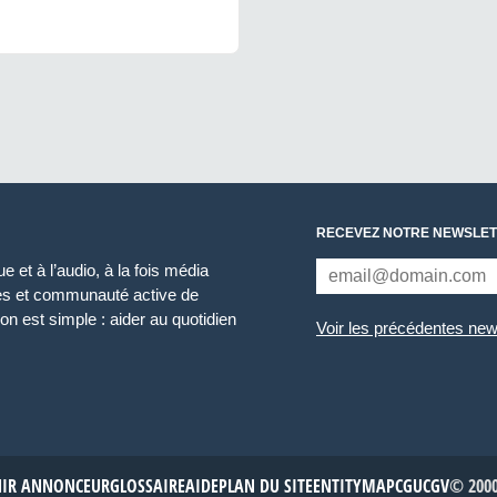
RECEVEZ NOTRE NEWSLET
 et à l’audio, à la fois média
ces et communauté active de
n est simple : aider au quotidien
Voir les précédentes new
NIR ANNONCEUR
GLOSSAIRE
AIDE
PLAN DU SITE
ENTITYMAP
CGU
CGV
© 2000