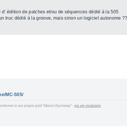
iel d' édition de patches et/ou de séquences dédié à la 505
t un truc dédié à la groove, mais sinon un logiciel autonome ?
he/MC-505/
se conformer à son propre goût "Marcel Duchamp" -
ma vie modulaire