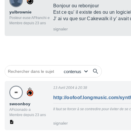
Bonjour ou rebonjour
yulbrownie
Est ce qu' il existe des ou un logic
Posteur·euse AFfranchi·e
J' ai vu que sur Cakewalk il y' avai
Membre depuis 23 ans
signaler
13 Avril 2004 à 20:38
http://oofoof.longmusic.com/synt
swoonboy
Il faut se forcer à se contredire pour éviter de 
AFicionado·a
Membre depuis 23 ans
signaler