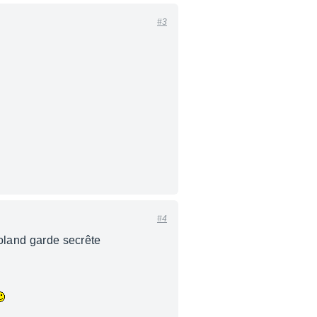
#3
#4
Roland garde secrête