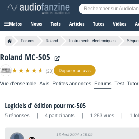
Matos
News
Tests
Articles
Tutos
Vidéos
A
Forums
Roland
Instruments électroniques
Séquen
Roland MC-505
Déposer un avis
(29)
Vue d’ensemble
Avis
Petites annonces
Forums
Test
Tutor
Logiciels d' édition pour mc-505
5 réponses
4 participants
1 283 vues
1 fo
13 Avril 2004 à 19:09