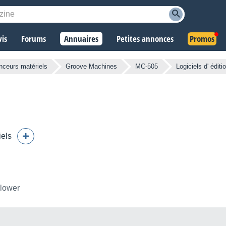
vis
Forums
Annuaires
Petites annonces
Promos
ceurs matériels
Groove Machines
MC-505
Logiciels d' édit
iels
llower