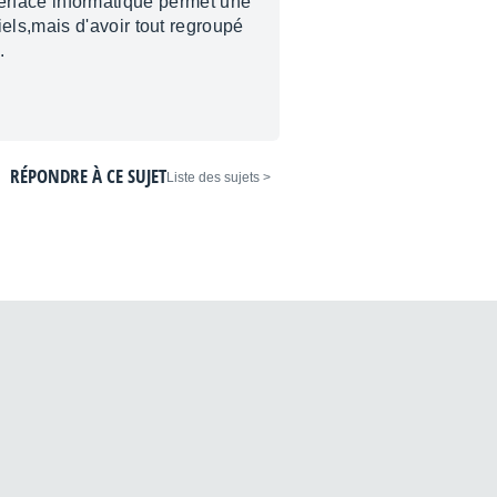
nterface informatique permet une
els,mais d'avoir tout regroupé
.
RÉPONDRE À CE SUJET
< Liste des sujets