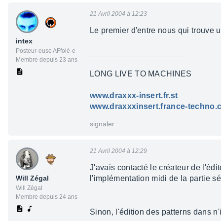
21 Avril 2004 à 12:23
Le premier d'entre nous qui trouve un
intex
Posteur·euse AFfolé·e
_____________________
Membre depuis 23 ans
LONG LIVE TO MACHINES
www.draxxx-insert.fr.st
www.draxxxinsert.france-techno
signaler
21 Avril 2004 à 12:29
J'avais contacté le créateur de l'éd
Will Zégal
l'implémentation midi de la partie s
Will Zégal
Membre depuis 24 ans
Sinon, l'édition des patterns dans n'