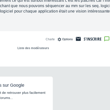
vement ce qui est surtout interessant c'est les patches car l'i
achant que nous pouvons séquencer au mm sur les seq. logici
n logiciel pour chaque application était une vision intéressante
S'INSCRIRE
Charte
Options
Liste des modérateurs
s sur Google
 de retrouver plus facilement
forums...