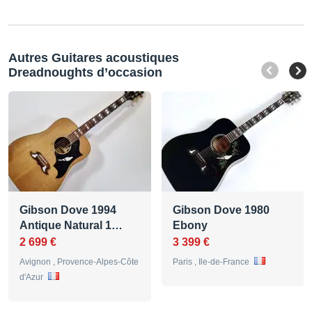
Autres Guitares acoustiques
Dreadnoughts d’occasion
Gibson Dove 1994
Gibson Dove 1980
Antique Natural 1…
Ebony
2 699 €
3 399 €
Avignon , Provence-Alpes-Côte
Paris , Ile-de-France
d'Azur