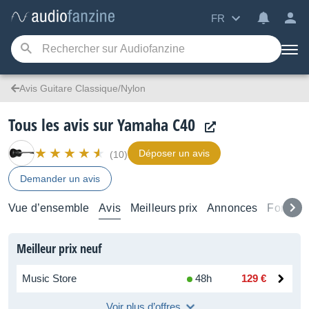
FR
Avis Guitare Classique/Nylon
Tous les avis sur Yamaha C40
Déposer un avis
(10)
Demander un avis
Vue d’ensemble
Avis
Meilleurs prix
Annonces
Forums
Meilleur prix neuf
Music Store
48h
129 €
Voir plus d’offres