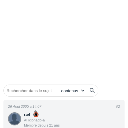
26 Aout 2005 à 14:07
#2
ræf
AFicionado·a
Membre depuis 21 ans