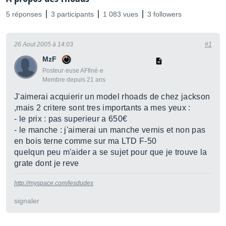
5 réponses
3 participants
1 083 vues
3 followers
26 Aout 2005 à 14:03
#1
MzF
Posteur·euse AFfiné·e
Membre depuis 21 ans
J'aimerai acquierir un model rhoads de chez jackson
,mais 2 critere sont tres importants a mes yeux :
- le prix : pas superieur a 650€
- le manche : j'aimerai un manche vernis et non pas
en bois terne comme sur ma LTD F-50
quelqun peu m'aider a se sujet pour que je trouve la
grate dont je reve
http://myspace.com/lesdudes
signaler