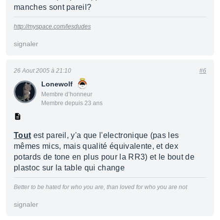
manches sont pareil?
http://myspace.com/lesdudes
signaler
26 Aout 2005 à 21:10
#6
Lonewolf
Membre d’honneur
Membre depuis 23 ans
Tout
est pareil, y'a que l'electronique (pas les
mêmes mics, mais qualité équivalente, et dex
potards de tone en plus pour la RR3) et le bout de
plastoc sur la table qui change
Better to be hated for who you are, than loved for who you are not
signaler