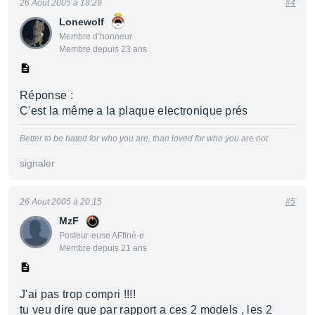
26 Aout 2005 à 18:29
#4
Lonewolf
Membre d’honneur
Membre depuis 23 ans
Réponse :
C'est la même a la plaque electronique prés
Better to be hated for who you are, than loved for who you are not
signaler
26 Aout 2005 à 20:15
#5
MzF
Posteur·euse AFfiné·e
Membre depuis 21 ans
J'ai pas trop compri !!!!
tu veu dire que par rapport a ces 2 models , les 2