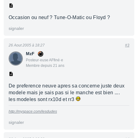
Occasion ou neuf ? Tune-O-Matic ou Floyd ?
signaler
26 Aout 2005 à 18:27
#3
MzF
Posteur·euse AFfiné·e
Membre depuis 21 ans
De preference neuve apres sa concerne juste deux
modele mais je sais pas si le manche est bien ....
les modeles sont rx10d et rr3
http://myspace.com/lesdudes
signaler