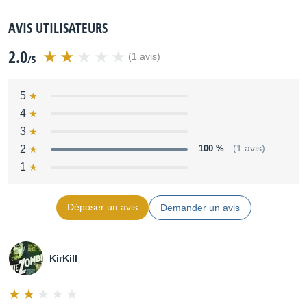
AVIS UTILISATEURS
2.0
(1 avis)
/5
5
4
3
2
100 %
(1 avis)
1
Déposer un avis
Demander un avis
KirKill