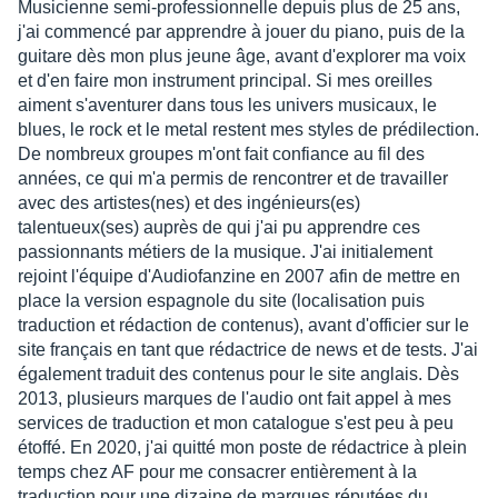
Musicienne semi-professionnelle depuis plus de 25 ans,
j'ai commencé par apprendre à jouer du piano, puis de la
guitare dès mon plus jeune âge, avant d'explorer ma voix
et d'en faire mon instrument principal. Si mes oreilles
aiment s'aventurer dans tous les univers musicaux, le
blues, le rock et le metal restent mes styles de prédilection.
De nombreux groupes m'ont fait confiance au fil des
années, ce qui m'a permis de rencontrer et de travailler
avec des artistes(nes) et des ingénieurs(es)
talentueux(ses) auprès de qui j'ai pu apprendre ces
passionnants métiers de la musique. J'ai initialement
rejoint l'équipe d'Audiofanzine en 2007 afin de mettre en
place la version espagnole du site (localisation puis
traduction et rédaction de contenus), avant d'officier sur le
site français en tant que rédactrice de news et de tests. J'ai
également traduit des contenus pour le site anglais. Dès
2013, plusieurs marques de l'audio ont fait appel à mes
services de traduction et mon catalogue s'est peu à peu
étoffé. En 2020, j'ai quitté mon poste de rédactrice à plein
temps chez AF pour me consacrer entièrement à la
traduction pour une dizaine de marques réputées du