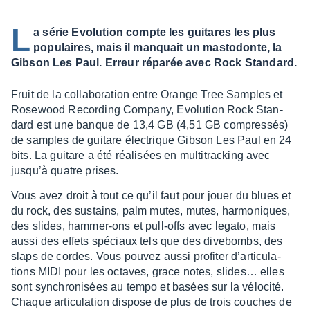
L
a série Evolution compte les guitares les plus
populaires, mais il manquait un mastodonte, la
Gibson Les Paul. Erreur réparée avec Rock Standard.
Fruit de la colla­bo­ra­tion entre Orange Tree Samples et
Rose­wood Recor­ding Company, Evolu­tion Rock Stan­
dard est une banque de 13,4 GB (4,51 GB compres­sés)
de samples de guitare élec­trique Gibson Les Paul en 24
bits. La guitare a été réali­sées en multi­tra­cking avec
jusqu’à quatre prises.
Vous avez droit à tout ce qu’il faut pour jouer du blues et
du rock, des sustains, palm mutes, mutes, harmo­niques,
des slides, hammer-ons et pull-offs avec legato, mais
aussi des effets spéciaux tels que des dive­bombs, des
slaps de cordes. Vous pouvez aussi profi­ter d’ar­ti­cu­la­
tions MIDI pour les octaves, grace notes, slides… elles
sont synchro­ni­sées au tempo et basées sur la vélo­cité.
Chaque arti­cu­la­tion dispose de plus de trois couches de