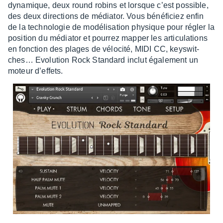
dyna­mique, deux round robins et lorsque c’est possible,
des deux direc­tions de média­tor. Vous béné­fi­ciez enfin
de la tech­no­lo­gie de modé­li­sa­tion physique pour régler la
posi­tion du média­tor et pour­rez mapper les arti­cu­la­tions
en fonc­tion des plages de vélo­cité, MIDI CC, keys­wit­
ches… Evolu­tion Rock Stan­dard inclut égale­ment un
moteur d’ef­fets.