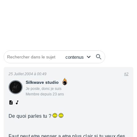
25 Juillet 2004 à 00:49
#2
Silkwave studio
Je poste, donc je suis
Membre depuis 23 ans
De quoi parles tu ?
Faut peut etre penser a etre plus clair si tu veux des