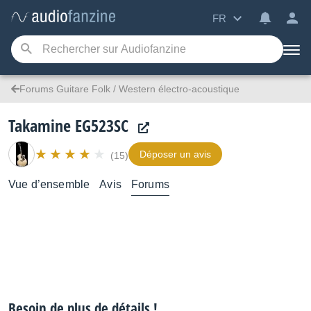
FR
Forums Guitare Folk / Western électro-acoustique
Takamine EG523SC
Déposer un avis
(15)
Vue d’ensemble
Avis
Forums
Besoin de plus de détails !