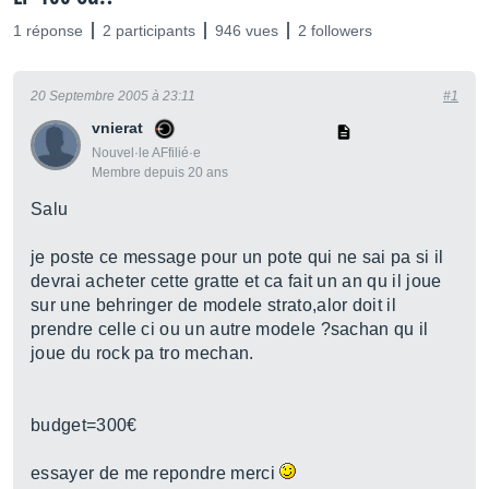
1 réponse
2 participants
946 vues
2 followers
20 Septembre 2005 à 23:11
#1
vnierat
Nouvel·le AFfilié·e
Membre depuis 20 ans
Salu
je poste ce message pour un pote qui ne sai pa si il
devrai acheter cette gratte et ca fait un an qu il joue
sur une behringer de modele strato,alor doit il
prendre celle ci ou un autre modele ?sachan qu il
joue du rock pa tro mechan.
budget=300€
essayer de me repondre merci