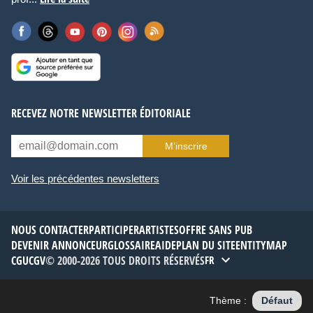
RECEVEZ NOTRE NEWSLETTER ÉDITORIALE
M’inscrire
Voir les précédentes newsletters
NOUS CONTACTER
PARTICIPER
ARTISTES
OFFRE SANS PUB
DEVENIR ANNONCEUR
GLOSSAIRE
AIDE
PLAN DU SITE
ENTITYMAP
CGU
CGV
© 2000-2026 TOUS DROITS RÉSERVÉS
FR
Thème :
Défaut