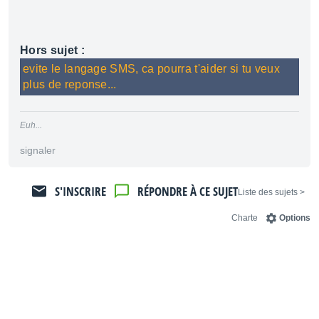
Hors sujet :
evite le langage SMS, ca pourra t'aider si tu veux
plus de reponse...
Euh...
signaler
S'INSCRIRE
RÉPONDRE À CE SUJET
< Liste des sujets
Charte
Options