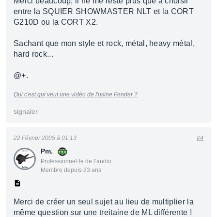
Merci beaucoup, il ne me reste plus que a choisir
entre la SQUIER SHOWMASTER NLT et la CORT
G210D ou la CORT X2.
Sachant que mon style et rock, métal, heavy métal,
hard rock...
@+.
Qui c'est qui veut une vidéo de l'usine Fender ?
signaler
22 Février 2005 à 01:13
#4
Pm.
Professionnel·le de l’audio
Membre depuis 23 ans
Merci de créer un seul sujet au lieu de multiplier la
même question sur une treitaine de ML différente !