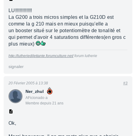
LU!!!!!!!!!!!!!
La G200 a trois micros simples et la G210D est
comme la g 210 mais en mieux puisqu'elle a
un booster situé sur le potentiomètre de tonalité et
qui permet d'avoir 4 saturations différentes(en gros c
plus mieux)
http://lutheriedilettante.forumculture.net/
forum lutherie
signaler
20 Février 2005 à 13:38
#3
Ner_zhul
AFicionado·a
Membre depuis 21 ans
Ok,