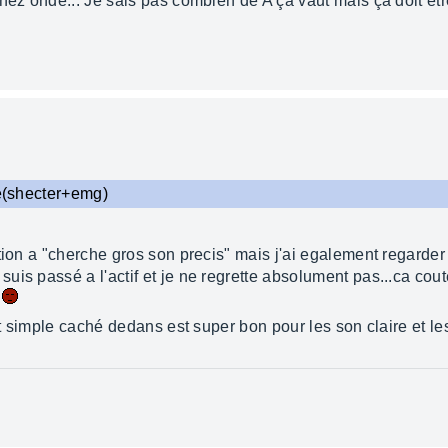
hez ondé... Je sais pas combien de A ça vaut mais ça doit êt
ne(shecter+emg)
tion a "cherche gros son precis" mais j'ai egalement regarder
uis passé a l'actif et je ne regrette absolument pas...ca cou
tit simple caché dedans est super bon pour les son claire et le