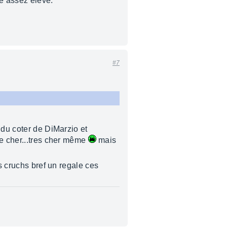
re assez élevé.
#7
 du coter de DiMarzio et
te cher...tres cher même
mais
s cruchs bref un regale ces