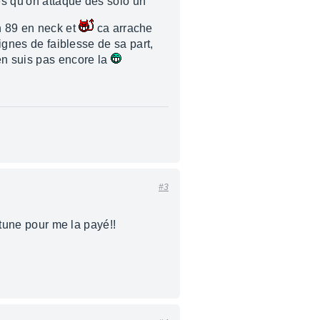
des qu'on attaque des solo un
n 89 en neck et
ca arrache
signes de faiblesse de sa part,
en suis pas encore la
#3
 tune pour me la payé!!