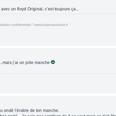
ec un floyd Original, c'est toujours ça...
édales confidentielles ? www.loopersparadise.fr
d..mais j'ai un jolie manche
peu ondé l'érable de ton manche.