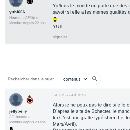
Yo!tous le monde ne parle que des c
yuhi666
savoir si elle a les memes qualités
Nouvel·le AFfilié·e
Membre depuis 22 ans
YUhi
signaler
14 Juin 2004 à 16:53
Alors je ne peux pas te dire si elle e
jellybelly
D'apres le site de Schecter, le man
AFicionado·a
fin.C'est une gratte typé shred.Le f
Membre depuis 23 ans
Mars/Avril).