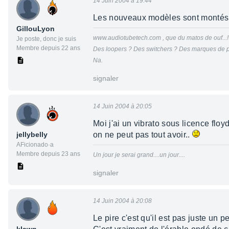
14 Juin 2004 à 19:44
Les nouveaux modèles sont montés av
GillouLyon
www.audiotubetech.com , que du matos de ouf...!
Je poste, donc je suis
Membre depuis 22 ans
Des loopers ? Des switchers ? Des marques de p
Na.
signaler
14 Juin 2004 à 20:05
Moi j'ai un vibrato sous licence floy
jellybelly
on ne peut pas tout avoir..
AFicionado·a
Membre depuis 23 ans
Un jour je serai grand....un jour....
signaler
14 Juin 2004 à 20:08
Le pire c'est qu'il est pas juste un 