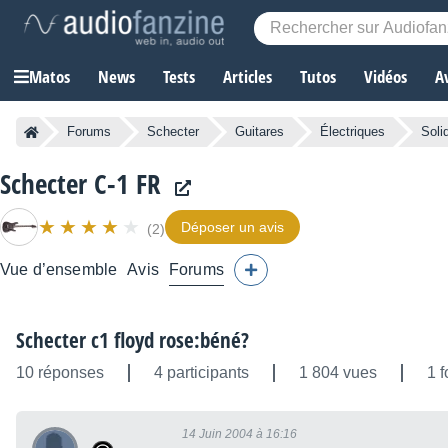
Matos
News
Tests
Articles
Tutos
Vidéos
A
Forums
Schecter
Guitares
Électriques
Soli
Schecter C-1 FR
Déposer un avis
(2)
Vue d’ensemble
Avis
Forums
Schecter c1 floyd rose:béné?
10 réponses
4 participants
1 804 vues
1 f
14 Juin 2004 à 16:16