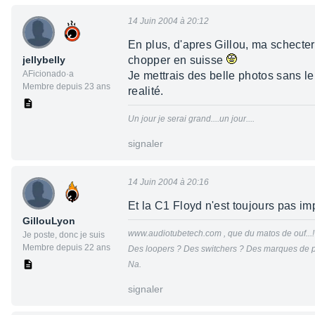
14 Juin 2004 à 20:12
En plus, d'apres Gillou, ma schecter 
jellybelly
chopper en suisse
AFicionado·a
Je mettrais des belle photos sans le 
Membre depuis 23 ans
realité.
Un jour je serai grand....un jour....
signaler
14 Juin 2004 à 20:16
Et la C1 Floyd n'est toujours pas im
GillouLyon
www.audiotubetech.com , que du matos de ouf...!
Je poste, donc je suis
Membre depuis 22 ans
Des loopers ? Des switchers ? Des marques de p
Na.
signaler