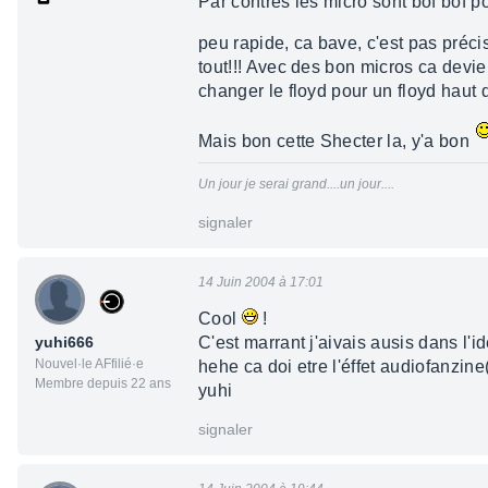
Par contres les micro sont bof bof p
peu rapide, ca bave, c'est pas précis
tout!!! Avec des bon micros ca devien
changer le floyd pour un floyd haut
Mais bon cette Shecter la, y'a bon
Un jour je serai grand....un jour....
signaler
14 Juin 2004 à 17:01
Cool
!
yuhi666
C'est marrant j'aivais ausis dans l'i
Nouvel·le AFfilié·e
hehe ca doi etre l'éffet audiofanzi
Membre depuis 22 ans
yuhi
signaler