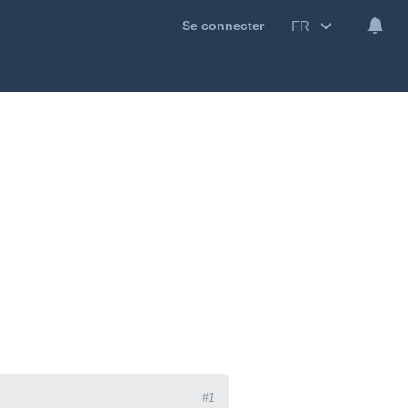
FR
Se connecter
#1