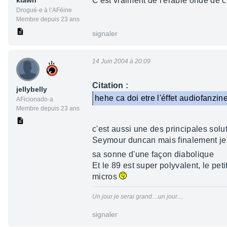
klawn
C'est vraiment de l'érable ondé de c
Drogué·e à l’AFéine
Membre depuis 23 ans
signaler
14 Juin 2004 à 20:09
Citation :
jellybelly
hehe ca doi etre l'éffet audiofanzi
AFicionado·a
Membre depuis 23 ans
c'est aussi une des principales solu
Seymour duncan mais finalement je s
sa sonne d'une façon diabolique
Et le 89 est super polyvalent, le pe
micros
Un jour je serai grand....un jour....
signaler