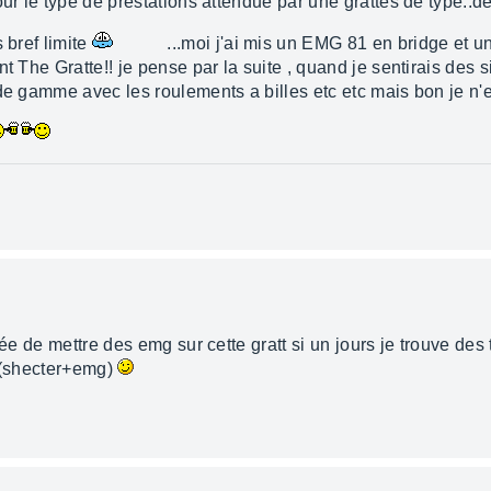
our le type de prestations attendue par une grattes de type..
 bref limite
...moi j'ai mis un EMG 81 en bridge et u
t The Gratte!! je pense par la suite , quand je sentirais des 
 de gamme avec les roulements a billes etc etc mais bon je n'
dée de mettre des emg sur cette gratt si un jours je trouve des
ne(shecter+emg)