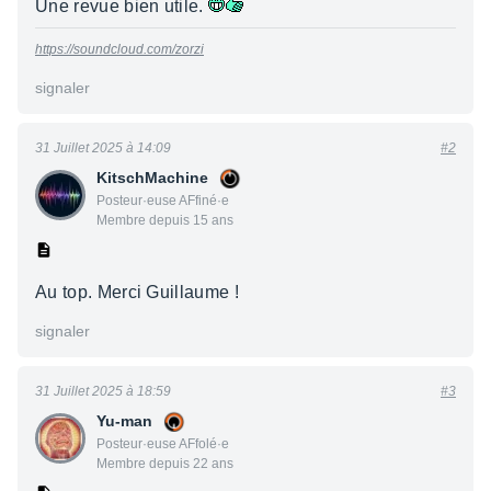
Une revue bien utile.
https://soundcloud.com/zorzi
signaler
31 Juillet 2025 à 14:09
#2
KitschMachine
Posteur·euse AFfiné·e
Membre depuis 15 ans
Au top. Merci Guillaume !
signaler
31 Juillet 2025 à 18:59
#3
Yu-man
Posteur·euse AFfolé·e
Membre depuis 22 ans