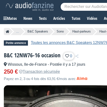
Matos
News
Tests
Articles
Tutos
Vidéos
A
...
B&C Speakers
Sono
Haut-parleurs
Haut-
Toutes les annonces B&C Speakers 12NW7
Petite annonce
B&C 12NW76-16 occasion
0
Wissous, Ile-de-France
-
Postée il y a 17 jours
250 €
Transaction sécurisée
Payez en 2, 3 ou 4 fois dès 63,91 €/mois avec