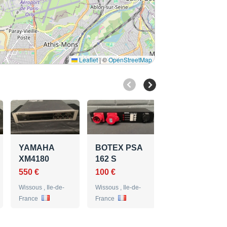
Leaflet
|
©
OpenStreetMap
ELECTRO
VOICE EVID
4.2 #3
YAMAHA
BOTEX PSA
50 €
XM4180
162 S
Wissous , Ile-de-
550 €
100 €
France
Wissous , Ile-de-
Wissous , Ile-de-
France
France