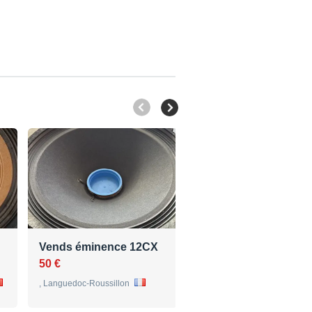
Vends éminence 12CX
Vente the box Speak
12-280/8-A
50 €
46 €
, Languedoc-Roussillon
Burgebrach , Bavière