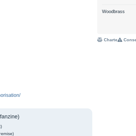
Woodbrass
Charte
Conse
orisation/
fanzine)
t)
remise)