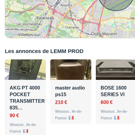
Les annonces de LEMM PROD
AKG PT 4000
master audio
BOSE 1600
POCKET
ps15
SERIES VI
TRANSMITTER
210 €
600 €
835…
Wissous , Ile-de-
Wissous , Ile-de-
90 €
France
France
Wissous , Ile-de-
France