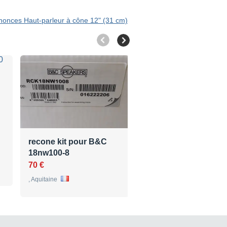
nnonces Haut-parleur à cône 12" (31 cm)
recone kit pour B&C
Vente B&C 8 NDL 51 
18nw100-8
Ohm
70 €
109 €
, Aquitaine
Burgebrach , Bavière