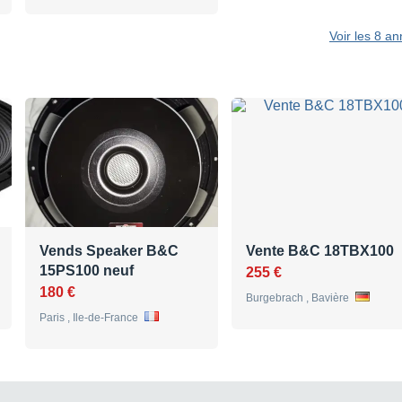
Voir les 8 a
Vends Speaker B&C
Vente B&C 18TBX100
15PS100 neuf
255 €
180 €
Burgebrach , Bavière
Paris , Ile-de-France