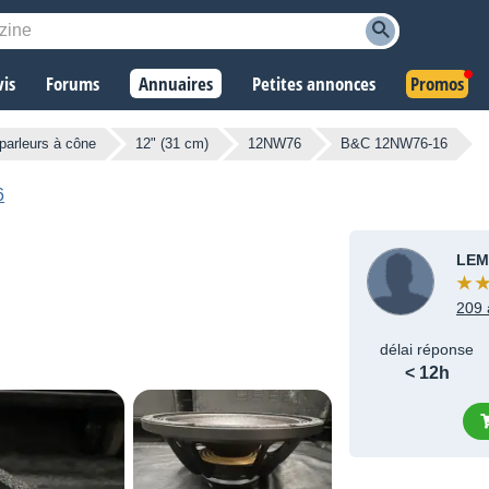
vis
Forums
Annuaires
Petites annonces
Promos
parleurs à cône
12" (31 cm)
12NW76
B&C 12NW76-16
6
LEM
209 
délai réponse
< 12h