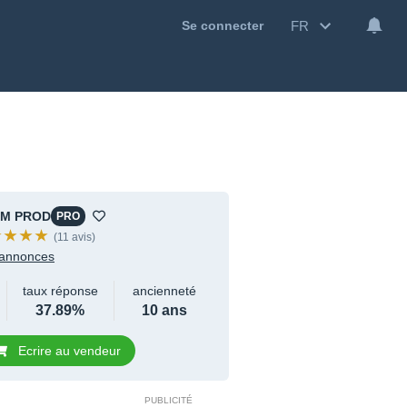
FR
Se connecter
M PROD
PRO
(11 avis)
annonces
taux réponse
ancienneté
37.89%
10 ans
Ecrire au vendeur