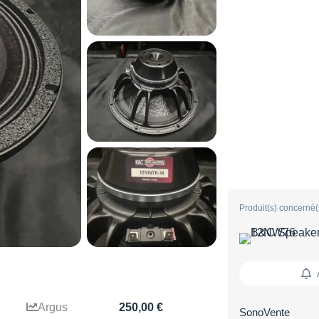
Produit(s) concerné(
Argus
250,00 €
SonoVente