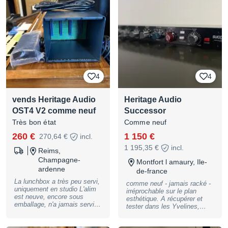
4
4
vends Heritage Audio
Heritage Audio
OST4 V2 comme neuf
Successor
Très bon état
Comme neuf
260 €
1 150 €
270,64 €
incl.
1 195,35 €
incl.
Reims,
Champagne-
Montfort l amaury, Ile-
ardenne
de-france
La lunchbox a très peu servi,
comme neuf - jamais racké -
uniquement en studio L'alim
irréprochable sur le plan
est neuve, encore sous
esthétique. A récupérer et
emballage, n'a jamais servi
tester dans les Yvelines,
envoi dans l'emballage
dans sa boîte originale.
d'origine et paiement sécurisé
possible