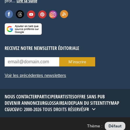
Lire la suite
prof...
RECEVEZ NOTRE NEWSLETTER ÉDITORIALE
M’inscrire
Voir les précédentes newsletters
NOUS CONTACTER
PARTICIPER
ARTISTES
OFFRE SANS PUB
DEVENIR ANNONCEUR
GLOSSAIRE
AIDE
PLAN DU SITE
ENTITYMAP
CGU
CGV
© 2000-2026 TOUS DROITS RÉSERVÉS
FR
Thème :
Défaut