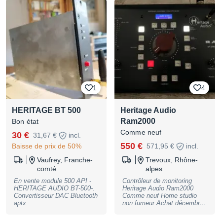
1
4
HERITAGE BT 500
Heritage Audio
Ram2000
Bon état
Comme neuf
30 €
31,67 €
incl.
550 €
Baisse de prix de 50%
571,95 €
incl.
Vaufrey, Franche-
Trevoux, Rhône-
comté
alpes
En vente module 500 API -
Contrôleur de monitoring
HERITAGE AUDIO BT-500-.
Heritage Audio Ram2000
Convertisseur DAC Bluetooth
Comme neuf Home studio
aptx
non fumeur Achat décembre
2021 Première main Système
ultra complet et performant.