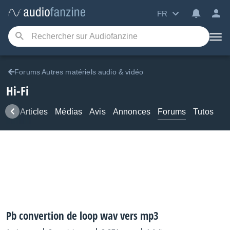
FR
Forums Autres matériels audio & vidéo
Hi-Fi
ews
Articles
Médias
Avis
Annonces
Forums
Tutos
Pb convertion de loop wav vers mp3