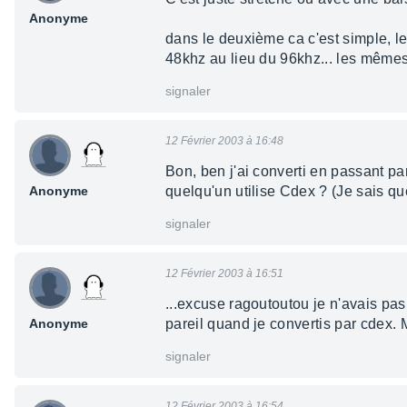
Anonyme
dans le deuxième ca c'est simple, le
48khz au lieu du 96khz... les mêmes 
signaler
12 Février 2003 à 16:48
Bon, ben j'ai converti en passant pa
Anonyme
quelqu'un utilise Cdex ? (Je sais qu
signaler
12 Février 2003 à 16:51
...excuse ragoutoutou je n'avais pas
Anonyme
pareil quand je convertis par cdex. 
signaler
12 Février 2003 à 16:54