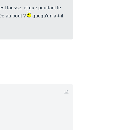
st fausse, et que pourtant le
vée au bout ?
quequ'un a-t-il
#2