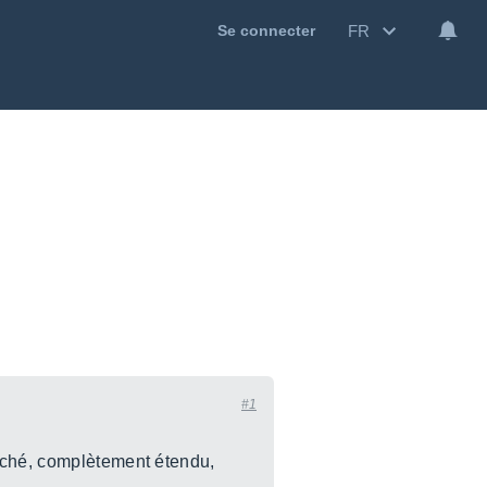
FR
Se connecter
#1
etché, complètement étendu,