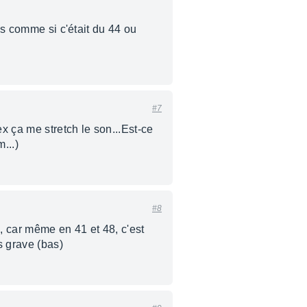
es comme si c'était du 44 ou
#7
x ça me stretch le son...Est-ce
...)
#8
, car même en 41 et 48, c'est
s grave (bas)