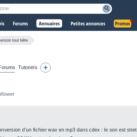
vis
Forums
Annuaires
Petites annonces
Promos
version tout bête
Forums
Tutoriels
ollower
nversion d'un fichier wav en mp3 dans cdex : le son est str