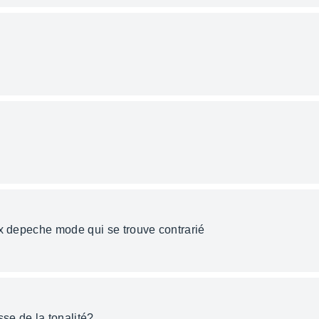
ix depeche mode qui se trouve contrarié
sse de la tonalité?