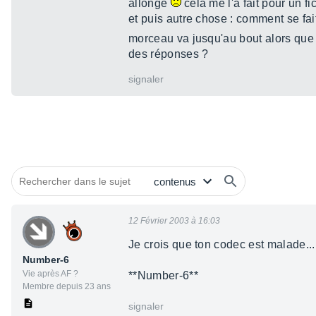
allongé
celà me l'a fait pour un fi
et puis autre chose : comment se fa
morceau va jusqu'au bout alors que l
des réponses ?
signaler
12 Février 2003 à 16:03
Je crois que ton codec est malade...
Number-6
Vie après AF ?
**Number-6**
Membre depuis 23 ans
signaler