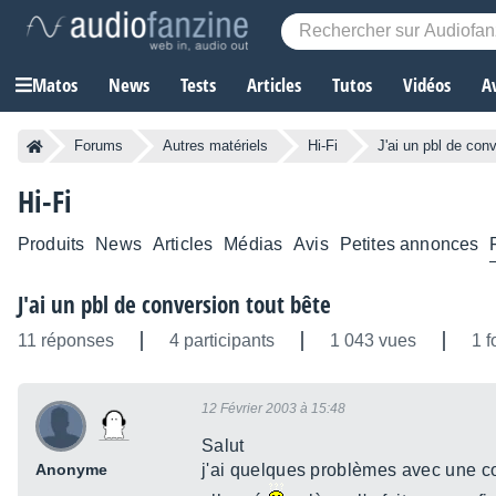
Matos
News
Tests
Articles
Tutos
Vidéos
A
Forums
Autres matériels
Hi-Fi
J'ai un pbl de con
Hi-Fi
Produits
News
Articles
Médias
Avis
Petites annonces
J'ai un pbl de conversion tout bête
11 réponses
4 participants
1 043 vues
1 f
12 Février 2003 à 15:48
Salut
Anonyme
j'ai quelques problèmes avec une co