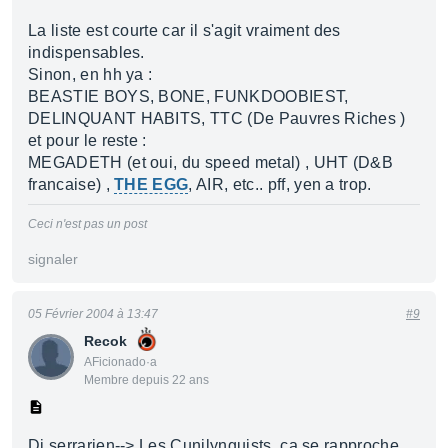
La liste est courte car il s'agit vraiment des
indispensables.
Sinon, en hh ya :
BEASTIE BOYS, BONE, FUNKDOOBIEST,
DELINQUANT HABITS, TTC (De Pauvres Riches )
et pour le reste :
MEGADETH (et oui, du speed metal) , UHT (D&B
francaise) ,
THE EGG
, AIR, etc.. pff, yen a trop.
Ceci n'est pas un post
signaler
05 Février 2004 à 13:47
#9
Recok
AFicionado·a
Membre depuis 22 ans
Dj serrarien--> Les Cunilynguists, ça se rapproche