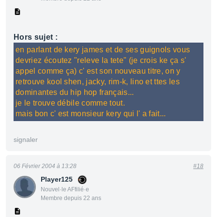
Hors sujet :
en parlant de kery james et de ses guignols vous
devriez écoutez "releve la tete" (je crois ke ça s'
appel comme ça) c' est son nouveau titre, on y
retrouve kool shen, jacky, rim-k, lino et ttes les
dominantes du hip hop français...
je le trouve débile comme tout.
mais bon c' est monsieur kery qui l' a fait...
signaler
06 Février 2004 à 13:28
#18
Player125
Nouvel·le AFfilié·e
Membre depuis 22 ans