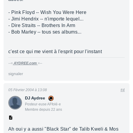
- Pink Floyd -- Wish You Were Here
- Jimi Hendrix -- n'importe lequel...
- Dire Straits -- Brothers In Arm
- Bob Marley -- tous ses albums...
c'est ce qui me vient à l'esprit pour l'instant
--=
AYDREE.com
=--
signaler
05 Février 2004 à 13:08
#4
DJ Aydree
Posteur·euse AFfolé·e
Membre depuis 22 ans
Ah oui y a aussi "Black Star" de Talib Kweli & Mos