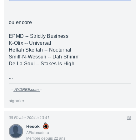
ou encore
EPMD -- Strictly Business
K-Otix -- Universal
Heltah Skeltah -- Nocturnal
Smiff-N-Wessun -- Dah Shinin'
De La Soul -- Stakes Is High
...
--=
AYDREE.com
=--
signaler
05 Février 2004 à 13:41
#8
Recok
AFicionado·a
Membre depuis 22 ans