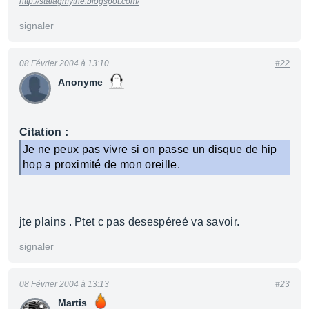
http://stalagmythe.blogspot.com/
signaler
08 Février 2004 à 13:10
#22
Anonyme
Citation :
Je ne peux pas vivre si on passe un disque de hip
hop a proximité de mon oreille.
jte plains . Ptet c pas desespéreé va savoir.
signaler
08 Février 2004 à 13:13
#23
Martis