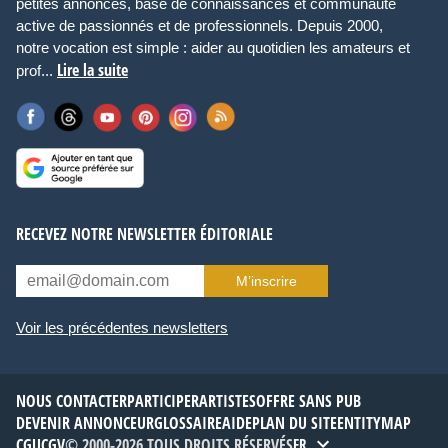
petites annonces, base de connaissances et communauté
active de passionnés et de professionnels. Depuis 2000,
notre vocation est simple : aider au quotidien les amateurs et
Lire la suite
prof...
RECEVEZ NOTRE NEWSLETTER ÉDITORIALE
M’inscrire
Voir les précédentes newsletters
NOUS CONTACTER
PARTICIPER
ARTISTES
OFFRE SANS PUB
DEVENIR ANNONCEUR
GLOSSAIRE
AIDE
PLAN DU SITE
ENTITYMAP
CGU
CGV
© 2000-2026 TOUS DROITS RÉSERVÉS
FR