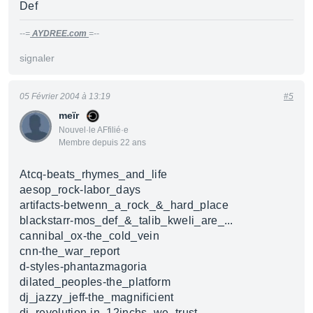
Def
--=
AYDREE.com
=--
signaler
05 Février 2004 à 13:19
#5
meïr
Nouvel·le AFfilié·e
Membre depuis 22 ans
Atcq-beats_rhymes_and_life
aesop_rock-labor_days
artifacts-betwenn_a_rock_&_hard_place
blackstarr-mos_def_&_talib_kweli_are_...
cannibal_ox-the_cold_vein
cnn-the_war_report
d-styles-phantazmagoria
dilated_peoples-the_platform
dj_jazzy_jeff-the_magnificient
dj_revolution-in_12inchs_we_trust