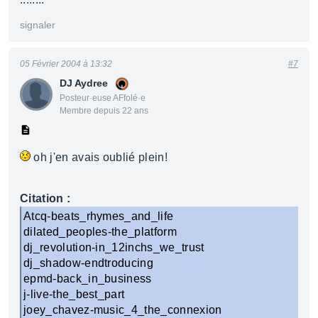
signaler
05 Février 2004 à 13:32
#7
DJ Aydree
Posteur·euse AFfolé·e
Membre depuis 22 ans
oh j'en avais oublié plein!
Citation :
Atcq-beats_rhymes_and_life
dilated_peoples-the_platform
dj_revolution-in_12inchs_we_trust
dj_shadow-endtroducing
epmd-back_in_business
j-live-the_best_part
joey_chavez-music_4_the_connexion