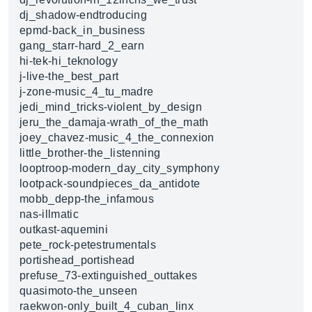
dj_shadow-endtroducing
epmd-back_in_business
gang_starr-hard_2_earn
hi-tek-hi_teknology
j-live-the_best_part
j-zone-music_4_tu_madre
jedi_mind_tricks-violent_by_design
jeru_the_damaja-wrath_of_the_math
joey_chavez-music_4_the_connexion
little_brother-the_listenning
looptroop-modern_day_city_symphony
lootpack-soundpieces_da_antidote
mobb_depp-the_infamous
nas-illmatic
outkast-aquemini
pete_rock-petestrumentals
portishead_portishead
prefuse_73-extinguished_outtakes
quasimoto-the_unseen
raekwon-only_built_4_cuban_linx