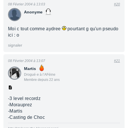
08 Février 2004 à 13:03
#20
Anonyme
Moi c tout comme aydree
pourtant g qu'un pseudo
ici : o
signaler
08 Février 2004 à 13:07
#21
Martis
Drogué·e à l’AFéine
Membre depuis 22 ans
-3 level recordz
-Morauprez
-Martis
-Casting de Choc