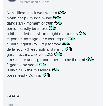
Membre depuis 23 ans
Nas - Illmatic & It was written
mobb deep - murda music
gangstarr - moment of truth
epmd - strictly buisness
a tribe called quest - midnight marauders
capone n noreaga - the wart report
cunninlinguist - will rap for food
de la soul - 3 feet high and rising
guru - jazzmatazz vol.1,2,3
lords of the underground - here come the lord
fugees - the score
lauryn hill - the miseduca
portishead - Dummy
....
PeACe
signaler