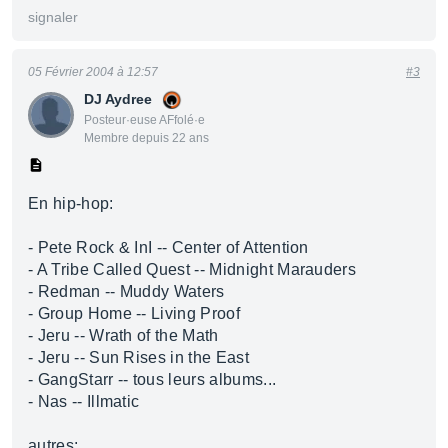
signaler
05 Février 2004 à 12:57
#3
DJ Aydree
Posteur·euse AFfolé·e
Membre depuis 22 ans
En hip-hop:
- Pete Rock & InI -- Center of Attention
- A Tribe Called Quest -- Midnight Marauders
- Redman -- Muddy Waters
- Group Home -- Living Proof
- Jeru -- Wrath of the Math
- Jeru -- Sun Rises in the East
- GangStarr -- tous leurs albums...
- Nas -- Illmatic
autres: