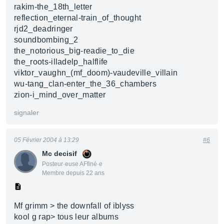
rakim-the_18th_letter
reflection_eternal-train_of_thought
rjd2_deadringer
soundbombing_2
the_notorious_big-readie_to_die
the_roots-illadelp_halflife
viktor_vaughn_(mf_doom)-vaudeville_villain
wu-tang_clan-enter_the_36_chambers
zion-i_mind_over_matter
signaler
05 Février 2004 à 13:29
#6
Mc decisif
Posteur·euse AFfiné·e
Membre depuis 22 ans
Mf grimm > the downfall of iblyss
kool g rap> tous leur albums