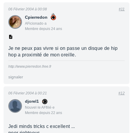
06 Février 2004 à 00:08
#11
Cpierredon
AFicionado·a
Membre depuis 24 ans
Je ne peux pas vivre si on passe un disque de hip
hop a proximité de mon oreille.
http://www.pierredon.free.fr
signaler
06 Février 2004 à 00:21
#12
djorel1
Nouvel·le AFfilié·e
Membre depuis 22 ans
Jedi minds tricks c excellent ...
poor righteous