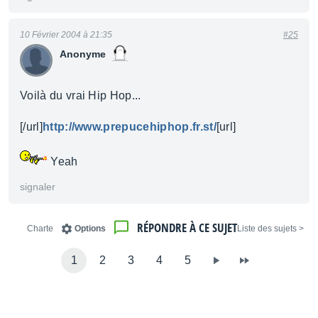
10 Février 2004 à 21:35
#25
Anonyme
Voilà du vrai Hip Hop...
[/url]
http://www.prepucehiphop.fr.st/
[url]
Yeah
signaler
RÉPONDRE À CE SUJET
Charte
Options
< Liste des sujets
1
2
3
4
5