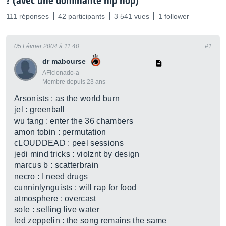
? (avec une dominante hip hop)
111 réponses
42 participants
3 541 vues
1 follower
05 Février 2004 à 11:40
#1
dr mabourse
AFicionado·a
Membre depuis 23 ans
Arsonists : as the world burn
jel : greenball
wu tang : enter the 36 chambers
amon tobin : permutation
cLOUDDEAD : peel sessions
jedi mind tricks : violznt by design
marcus b : scatterbrain
necro : I need drugs
cunninlynguists : will rap for food
atmosphere : overcast
sole : selling live water
led zeppelin : the song remains the same