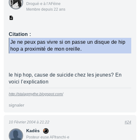
Drogué·e à l’AFéine
Membre depuis 22 ans
Citation :
Je ne peux pas vivre si on passe un disque de hip
hop a proximité de mon oreille.
le hip hop, cause de suicide chez les jeunes? En
voici l'explication
http://stalagmythe.blogspot.com/
signaler
10 Février 2004 à 21:22
#24
Kadès
Posteur·euse AFfranchi·e