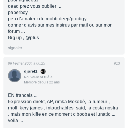
dead prez vous oublier ...
paperboy
peu d'amateur de mobb deep/prodigy ...
donner d avis sur mes instrus par mail ou sur mon
forum ...
Big up , @plus
signaler
06 Février 2004 à 00:25
#13
djorel1
Nouvel·le AFfilié·e
Membre depuis 22 ans
EN francais ...
Expression direkt, AP, rimka Mokobé, la rumeur ,
rhoff, kery james , intouchables, said, la costa nostra
, mais mon kiffe en ce moment c booba et lunatic ...
voila ...