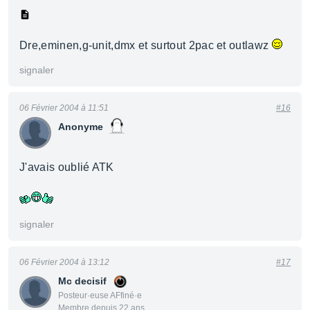
Dre,eminen,g-unit,dmx et surtout 2pac et outlawz
signaler
06 Février 2004 à 11:51
#16
Anonyme
J'avais oublié ATK
signaler
06 Février 2004 à 13:12
#17
Mc decisif
Posteur·euse AFfiné·e
Membre depuis 22 ans