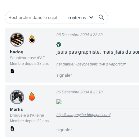
06 Décembre 2004 à 22:59
hadoq
jsuis pas graphiste, mais jfais du son
Squatteur·euse d’AF
Membre depuis 23 ans
nel gabriel - psychedelic lo-fi & vaporstuff
signaler
06 Décembre 2004 à 23:18
Martis
http://stalagmythe.blogspot.com/
Drogué·e à l’AFéine
Membre depuis 22 ans
signaler