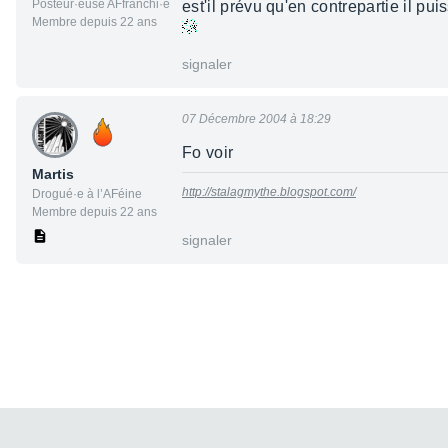
Posteur·euse AFfranchi·e
est'il prévu qu'en contrepartie il pui
Membre depuis 22 ans
signaler
07 Décembre 2004 à 18:29
Fo voir
Martis
http://stalagmythe.blogspot.com/
Drogué·e à l’AFéine
Membre depuis 22 ans
signaler