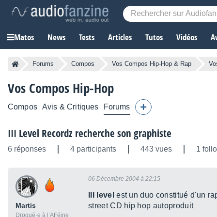
Matos
News
Tests
Articles
Tutos
Vidéos
A
Forums
Compos
Vos Compos Hip-Hop & Rap
Vo
Vos Compos Hip-Hop
Compos
Avis & Critiques
Forums
III Level Recordz recherche son graphiste
6 réponses
4 participants
443 vues
1 foll
06 Décembre 2004 à 22:15
III level
est un duo constitué d'un ra
Martis
street CD hip hop autoproduit
Drogué·e à l’AFéine