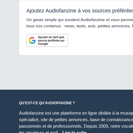
Ajoutez Audiofanzine à vos sources préférée
Un geste simple qui soutient Audiofanzine et vous permet
tous nos contenus : news, tests, avis, petites annonces, 
QU’EST-CE QU’AUDIOFANZINE ?
Audiofanzine est une plateforme en ligne dédiée à la musique
spécialisé, site de petites annonces, base de connaissan
passionnés et de professionnels. Depuis 2000, notre vocatio
les amateurs et prof...
Lire la suite