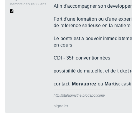
Membre depuis 22 ans
Afin d'accompagner son developpeme
Fort d'une formation ou d'une experi
de reference serieuse en la matiere
Le poste est a pouvoir immediatement
en cours
CDI - 35h conventionnées
possibilité de mutuelle, et de ticket 
contact:
Morauprez
ou
Martis
: cas
http://stalagmythe.blogspot.com/
signaler