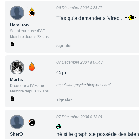
06 Décembre 2004 à 23:52
T'as qu'a demander a Vfred...
Hamilton
Squatteur·euse d’AF
Membre depuis 23 ans
signaler
07 Décembre 2004 à 00:43
Oqp
Martis
http://stalagmythe.blogspot.com/
Drogué·e à l’AFéine
Membre depuis 22 ans
signaler
07 Décembre 2004 à 18:01
SherO
hé si le graphiste possède des tale