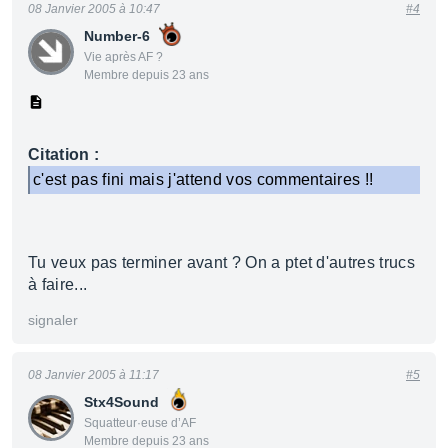
08 Janvier 2005 à 10:47
#4
Number-6
Vie après AF ?
Membre depuis 23 ans
Citation :
c'est pas fini mais j'attend vos commentaires !!
Tu veux pas terminer avant ? On a ptet d'autres trucs
à faire...
signaler
08 Janvier 2005 à 11:17
#5
Stx4Sound
Squatteur·euse d’AF
Membre depuis 23 ans