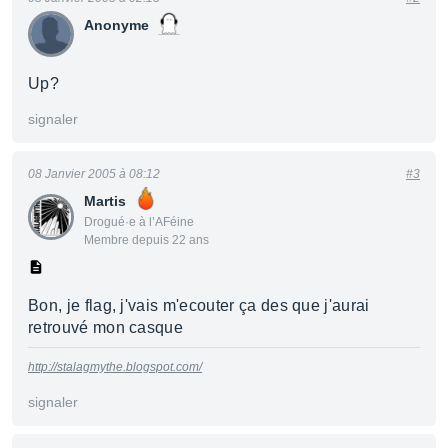
Anonyme
Up?
signaler
08 Janvier 2005 à 08:12
#3
Martis
Drogué·e à l’AFéine
Membre depuis 22 ans
Bon, je flag, j'vais m'ecouter ça des que j'aurai
retrouvé mon casque
http://stalagmythe.blogspot.com/
signaler