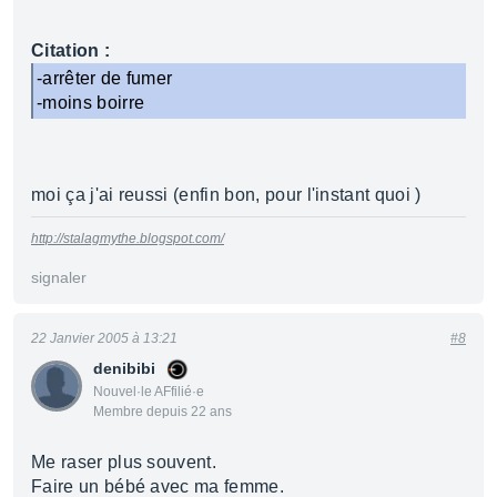
Citation :
-arrêter de fumer
-moins boirre
moi ça j'ai reussi (enfin bon, pour l'instant quoi )
http://stalagmythe.blogspot.com/
signaler
22 Janvier 2005 à 13:21
#8
denibibi
Nouvel·le AFfilié·e
Membre depuis 22 ans
Me raser plus souvent.
Faire un bébé avec ma femme.