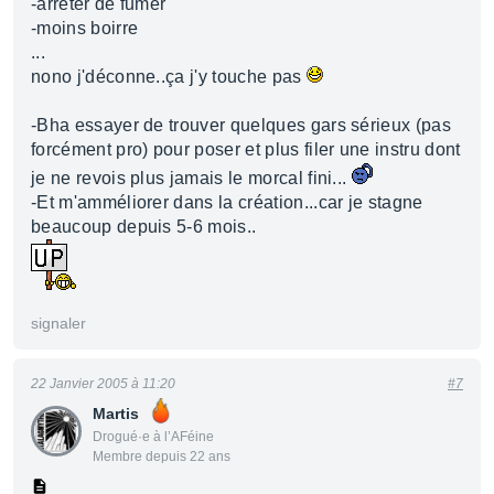
-arrêter de fumer
-moins boirre
...
nono j'déconne..ça j'y touche pas
-Bha essayer de trouver quelques gars sérieux (pas
forcément pro) pour poser et plus filer une instru dont
je ne revois plus jamais le morcal fini...
-Et m'amméliorer dans la création...car je stagne
beaucoup depuis 5-6 mois..
signaler
22 Janvier 2005 à 11:20
#7
Martis
Drogué·e à l’AFéine
Membre depuis 22 ans