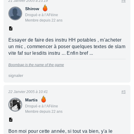
21 Janvier 2005 à 23:19
#4
Shirow
Drogué·e à l’AFéine
Membre depuis 22 ans
Essayer de faire des instru HH potables , m'acheter
un mic , commencer à poser quelques textes de slam
vite faf sur lesdits instru ... Enfin bref ...
Boombap is the name of the game
signaler
22 Janvier 2005 à 10:41
#5
Martis
Drogué·e à l’AFéine
Membre depuis 22 ans
Bon moi pour cette année, si tout va bien, y'a le