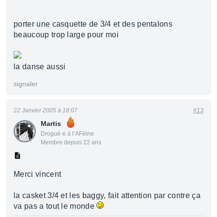
porter une casquette de 3/4 et des pentalons
beaucoup trop large pour moi
la danse aussi
signaler
22 Janvier 2005 à 18:07
#13
Martis
Drogué·e à l’AFéine
Membre depuis 22 ans
Merci vincent
la casket 3/4 et les baggy, fait attention par contre ça
va pas a tout le monde