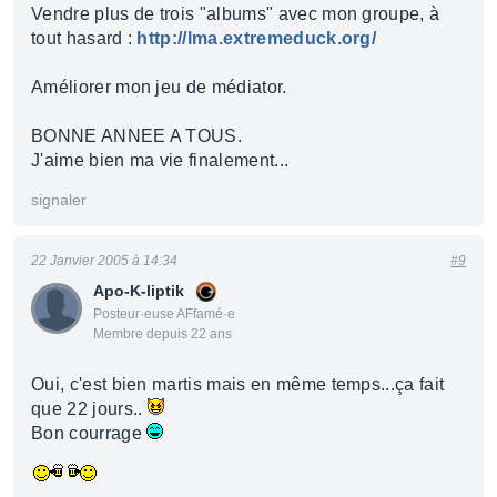
Vendre plus de trois "albums" avec mon groupe, à
tout hasard :
http://lma.extremeduck.org/
Améliorer mon jeu de médiator.
BONNE ANNEE A TOUS.
J'aime bien ma vie finalement...
signaler
22 Janvier 2005 à 14:34
#9
Apo-K-liptik
Posteur·euse AFfamé·e
Membre depuis 22 ans
Oui, c'est bien martis mais en même temps...ça fait
que 22 jours..
Bon courrage