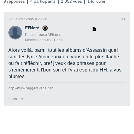
9 réponses
4 participants
1 052 vues
1 follower
28 Février 2005 à 22:26
#1
El'Neré
Posteur·euse AFfiné·e
Membre depuis 21 ans
Alors voilà, parmi tout les albums d'Assassin quel
sont les lyrics/morceaux qui vous on le plus flaché,
ou fait réfléchir, bref j'veux des phrases pour
s'remémorer tt l'bon son et l'vrai esprit du HH..a vos
plumes
http://www.raggaravane.net
signaler