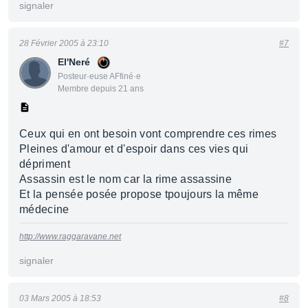
signaler
28 Février 2005 à 23:10
#7
El'Neré
Posteur·euse AFfiné·e
Membre depuis 21 ans
Ceux qui en ont besoin vont comprendre ces rimes
Pleines d'amour et d'espoir dans ces vies qui
dépriment
Assassin est le nom car la rime assassine
Et la pensée posée propose tpoujours la même
médecine
http://www.raggaravane.net
signaler
03 Mars 2005 à 18:53
#8