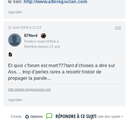
le lien:
http://www.alteregoclan.com
signaler
11 Avril 2005 à 21:53
#10
El'Neré
Posteur·euse AFfiné·e
Membre depuis 21 ans
Et quoi c'forum est mort???tant d'choses a dire sur
Ass. .. trop d'perles rares a resortir histoir de
propager la parole...
http://www.raggaravane.net
signaler
RÉPONDRE À CE SUJET
Charte
Options
< Liste des sujets