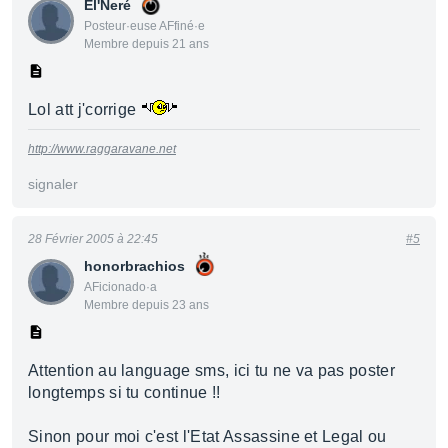
El'Neré
Posteur·euse AFfiné·e
Membre depuis 21 ans
Lol att j'corrige
http://www.raggaravane.net
signaler
28 Février 2005 à 22:45
#5
honorbrachios
AFicionado·a
Membre depuis 23 ans
Attention au language sms, ici tu ne va pas poster
longtemps si tu continue !!
Sinon pour moi c'est l'Etat Assassine et Legal ou