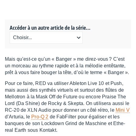
Accéder à un autre article de la série...
Mais qu’est-ce qu’un « Banger » me direz-vous ? C’est
un morceau au rythme rapide et à la mélo­die entê­tante,
prêt à vous faire bouger la tête, d’où le terme « Banger ».
Pour ce faire, RED va utili­ser Able­ton Live 10 et Push,
mais aussi des synthés virtuels et surtout des flûtes de
Mello­tron à la Mask Off de Future ou encore Praise The
Lord (Da Shine) de Rocky & Skepta. On utili­sera aussi le
RC-20 de XLN Audio pour donner un côté rétro, le
Mini V
d’Ar­tu­ria, le
Pro-Q 2
de FabFil­ter pour égali­ser et les
banques de son Lock­down Grind de Maschine et Ethe­
real Earth sous Kontakt.