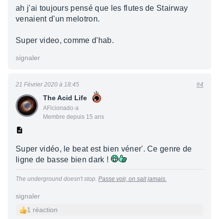
ah j'ai toujours pensé que les flutes de Stairway
venaient d'un melotron.
Super video, comme d'hab.
signaler
21 Février 2020 à 18:45
#4
The Acid Life
AFicionado·a
Membre depuis 15 ans
Super vidéo, le beat est bien véner'. Ce genre de
ligne de basse bien dark !
The underground doesn't stop.
Passe voir, on sait jamais.
signaler
1 réaction