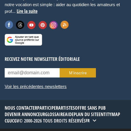
notre vocation est simple : aider au quotidien les amateurs et
Lire la suite
prof...
RECEVEZ NOTRE NEWSLETTER ÉDITORIALE
M’inscrire
Voir les précédentes newsletters
NOUS CONTACTER
PARTICIPER
ARTISTES
OFFRE SANS PUB
DEVENIR ANNONCEUR
GLOSSAIRE
AIDE
PLAN DU SITE
ENTITYMAP
CGU
CGV
© 2000-2026 TOUS DROITS RÉSERVÉS
FR