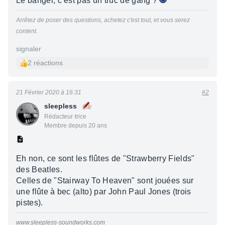
Le banger, c’est pas un truc de gang ?
Arrêtez de poser des questions, achetez c'est tout, et vous serez
content.
signaler
2 réactions
21 Février 2020 à 16:31
#2
sleepless
Rédacteur·trice
Membre depuis 20 ans
Eh non, ce sont les flûtes de "Strawberry Fields"
des Beatles.
Celles de "Stairway To Heaven" sont jouées sur
une flûte à bec (alto) par John Paul Jones (trois
pistes).
www.sleepless-soundworks.com