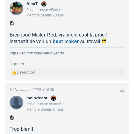
AlexT
Posteur·euse AFfamé·e
Membre depuis 20 ans
Bien joué Mister Red, vraiment cool ta prod !
Instructif de voir un
beat maker
au travail
https://soundcloud.com/objectal
signaler
1 réaction
14 Novembre 2020 à 10:39
#4
melodeast
Posteur·euse AFfamé·e
Membre depuis 14 ans
Trop bien!!