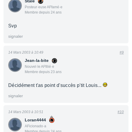
Stale
Posteur·euse AFfamé·e
Membre depuis 24 ans
Svp
signaler
14 Mars 2003 à 10:49
#9
Jean-la-bite
Nouvel·le AFfilié·e
Membre depuis 23 ans
Décidément t'as point d'succès p'tit Louis...
signaler
14 Mars 2003 à 10:51
#10
Loran4444
AFicionado·a
Membre depuis 24 ans