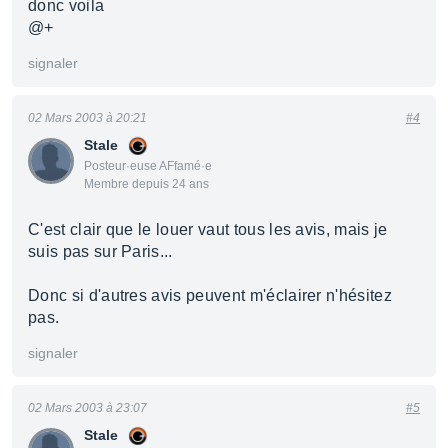
donc voila
@+
signaler
02 Mars 2003 à 20:21
#4
Stale
Posteur·euse AFfamé·e
Membre depuis 24 ans
C'est clair que le louer vaut tous les avis, mais je
suis pas sur Paris...
Donc si d'autres avis peuvent m'éclairer n'hésitez
pas.
signaler
02 Mars 2003 à 23:07
#5
Stale