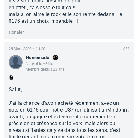
les 2 sont bons , kestion de gout.
en effet , ca s'essaie tout ca !!!
mais si on aime le rock et le son rentre dedans , le
6176 est un choix imparable !!!
signaler
28 Mars 2008 à 13:20
#13
Homemade
Nouvel·le AFfilié·e
Membre depuis 23 ans
Salut,
J'ai la chance d'avoir acheté récemment avec un
pote un 6176 pour notre U87 (on utilisait unMindprint
avant), on gagne effectivement enormement en
précision et présence sur la voix, mais alors au
niveau sifflantes ca y va dans tous les sens, c'est
limite genant, notamment sur voix feminine !