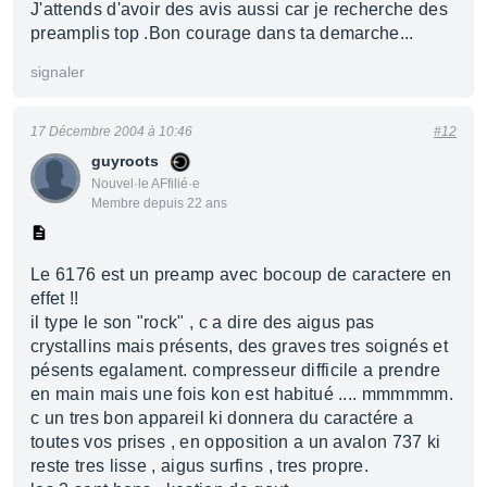
J'attends d'avoir des avis aussi car je recherche des
preamplis top .Bon courage dans ta demarche...
signaler
17 Décembre 2004 à 10:46
#12
guyroots
Nouvel·le AFfilié·e
Membre depuis 22 ans
Le 6176 est un preamp avec bocoup de caractere en
effet !!
il type le son "rock" , c a dire des aigus pas
crystallins mais présents, des graves tres soignés et
pésents egalament. compresseur difficile a prendre
en main mais une fois kon est habitué .... mmmmmm.
c un tres bon appareil ki donnera du caractére a
toutes vos prises , en opposition a un avalon 737 ki
reste tres lisse , aigus surfins , tres propre.