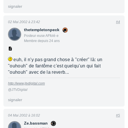
signaler
02 Mai 2002 à 23:42
#4
thetempletonpeck
Posteur·euse AFfolé·e
Membre depuis 24 ans
euh, il n'y pas grand chose à "créer" là: un
"ouhouh" de fantôme c'est quelqu'un qui fait
"ouhouh" avec de la reverb...
http://www.jtvdigital.com
@JTVDigital
signaler
04 Mai 2002 à 16:02
#5
Ze.bassman