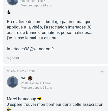
Nouvel·le AFfilié·e
Membre depuis 24 ans
En matière de son et bruitage par informatique
appliqué a la vidéo, l'association interfaces 38
assure de bonnes formations personnalisées...
j'te laisse le mail au cas ou
interfaces38@wanadoo.fr
signaler
06 Mai 2002 à 16:39
#6
Sd
Posteur·euse AFfiné·e
Membre depuis 24 ans
Merci beaucoup
J'espere trouver mon bonheur dans cette association