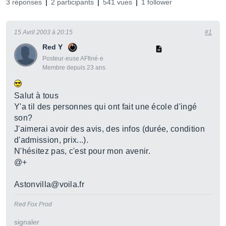
3 réponses
2 participants
541 vues
1 follower
15 Avril 2003 à 20:15
#1
Red Y
Posteur·euse AFfiné·e
Membre depuis 23 ans
Salut à tous
Y'a til des personnes qui ont fait une école d'ingé
son?
J'aimerai avoir des avis, des infos (durée, condition
d'admission, prix...).
N'hésitez pas, c'est pour mon avenir.
@+
Astonvilla@voila.fr
Red Fox Prod
signaler