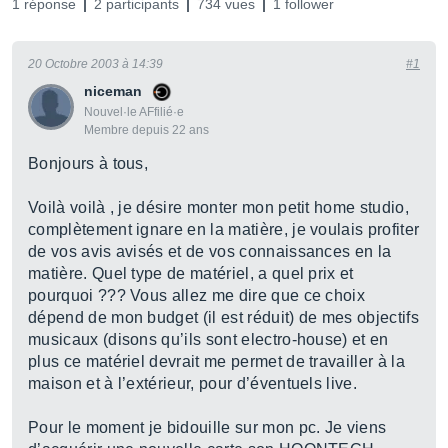
1 réponse
2 participants
734 vues
1 follower
20 Octobre 2003 à 14:39
#1
niceman
Nouvel·le AFfilié·e
Membre depuis 22 ans
Bonjours à tous,
Voilà voilà , je désire monter mon petit home studio,
complètement ignare en la matière, je voulais profiter
de vos avis avisés et de vos connaissances en la
matière. Quel type de matériel, a quel prix et
pourquoi ??? Vous allez me dire que ce choix
dépend de mon budget (il est réduit) de mes objectifs
musicaux (disons qu’ils sont electro-house) et en
plus ce matériel devrait me permet de travailler à la
maison et à l’extérieur, pour d’éventuels live.
Pour le moment je bidouille sur mon pc. Je viens