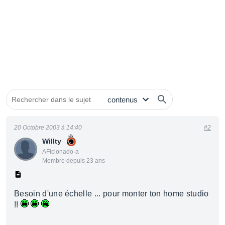
20 Octobre 2003 à 14:40
#2
Willty
AFicionado·a
Membre depuis 23 ans
Besoin d'une échelle ... pour monter ton home studio
!!