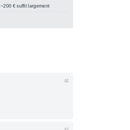
a ~200 € suffit largement
#2
#3