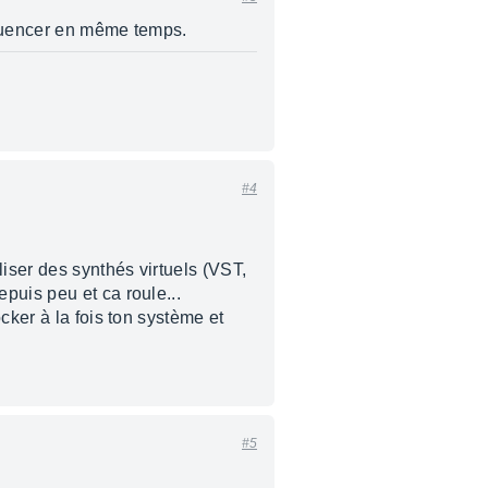
sequencer en même temps.
#4
liser des synthés virtuels (VST,
puis peu et ca roule...
cker à la fois ton système et
#5