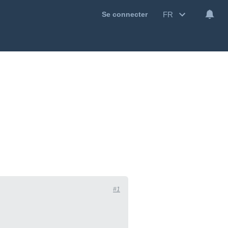
FR
Se connecter
#1