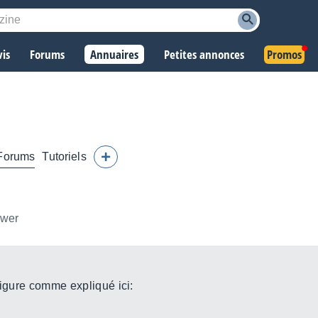
vis
Forums
Annuaires
Petites annonces
Promos
Forums
Tutoriels
ower
nfigure comme expliqué ici: