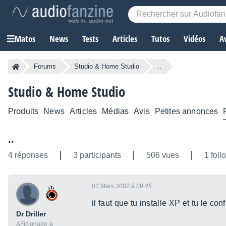
Matos
News
Tests
Articles
Tutos
Vidéos
A
Forums
Studio & Home Studio
..
Studio & Home Studio
Produits
News
Articles
Médias
Avis
Petites annonces
..
4 réponses
3 participants
506 vues
1 foll
01 Mars 2002 à 09:45
il faut que tu installe XP et tu le co
Dr Driller
AFicionado·a