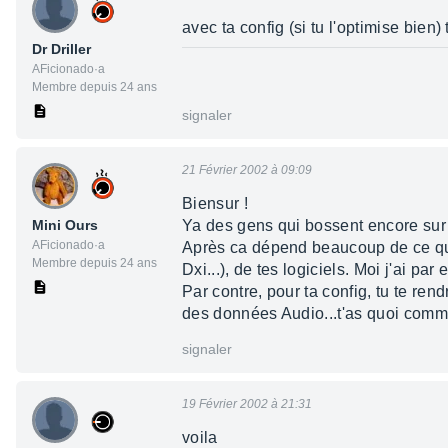
avec ta config (si tu l'optimise bie
Dr Driller
AFicionado·a
Membre depuis 24 ans
signaler
21 Février 2002 à 09:09
Biensur !
Mini Ours
Ya des gens qui bossent encore sur 
AFicionado·a
Après ca dépend beaucoup de ce que t
Membre depuis 24 ans
Dxi...), de tes logiciels. Moi j'ai
Par contre, pour ta config, tu te re
des données Audio...t'as quoi co
signaler
19 Février 2002 à 21:31
voila