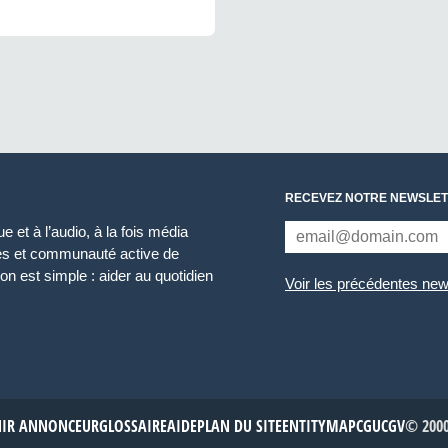
RECEVEZ NOTRE NEWSLET
 et à l’audio, à la fois média
ces et communauté active de
n est simple : aider au quotidien
Voir les précédentes new
NIR ANNONCEUR
GLOSSAIRE
AIDE
PLAN DU SITE
ENTITYMAP
CGU
CGV
© 2000