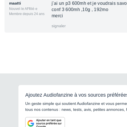
maatti
j'ai un p3 600mh et je voudrais savoi
Nouvel·le AFfilié·e
conf 3 600mh ,10g , 192mo
Membre depuis 24 ans
merci
signaler
Ajoutez Audiofanzine à vos sources préférée
Un geste simple qui soutient Audiofanzine et vous permet
tous nos contenus : news, tests, avis, petites annonces, 