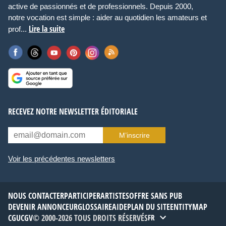
active de passionnés et de professionnels. Depuis 2000,
notre vocation est simple : aider au quotidien les amateurs et
Lire la suite
prof...
RECEVEZ NOTRE NEWSLETTER ÉDITORIALE
M’inscrire
Voir les précédentes newsletters
NOUS CONTACTER
PARTICIPER
ARTISTES
OFFRE SANS PUB
DEVENIR ANNONCEUR
GLOSSAIRE
AIDE
PLAN DU SITE
ENTITYMAP
CGU
CGV
© 2000-2026 TOUS DROITS RÉSERVÉS
FR