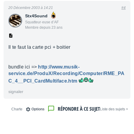
20 Décembre 2003 à 14:21
#4
Stx4Sound
Squatteur·euse d’AF
Membre depuis 23 ans
Il te faut la carte pci + boitier
bundle ici =>
http://www.musik-
service.de/ProduX/Recording/Computer/RME_PA
C_4__PCI_CardMultiface.htm
signaler
RÉPONDRE À CE SUJET
Charte
Options
< Liste des sujets