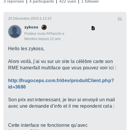
3 réponses
4 participants
422 vues
1 follower
20 Décembre 2003 à 13:33
#1
zykoss
Posteur·euse AFfranchi·e
Membre depuis 22 ans
Hello les zykoss,
Alors voilà, j'ai vu sur un site la célèbre carte son
RME hamerfall multiface que vous pouvez voir ici :
http://hugoceps.com.fr/dev/produitClient.php?
id=3686
Son prix est interressant, je leur ai envoyé un mail
avec une demande d'info et il me repondent cela :
Cette interface ne fonctionne qu'avec